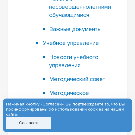
несовершеннолетними
обучающимися
Важные документы
Учебное управление
Новости учебного
управления
Методический совет
Методическое
сопровождение по
Нажимая кнопку «Согласен», Вы подтверждаете то, что Вы
планированию
проинформированы об
использовании cookies
на нашем
сайте.
образовательных
Согласен
программ