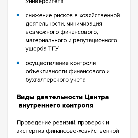
Университета
ТОМСКИЙ РЕГИОНАЛЬНЫЙ ЦЕНТР
КОЛЛЕКТИВНОГО ПОЛЬЗОВАНИЯ НАУЧНЫМ
снижение рисков в хозяйственной
ОБОРУДОВАНИЕМ
деятельности, минимизация
ЦЕНТР КОЛЛЕКТИВНОГО ПОЛЬЗОВАНИЯ
возможного финансового,
«ГЕНОМНЫЕ И МЕТАГЕНОМНЫЕ
материального и репутационного
ИССЛЕДОВАНИЯ»
ущерба ТГУ
ЦЕНТР НЕЗАВИСИМЫХ НАУЧНЫХ ЭКСПЕРТИЗ
осуществление контроля
УНПЦ «ТЕХНОЛОГИЧЕСКИЙ МЕНЕДЖМЕНТ»
объективности финансового и
бухгалтерского учета
Виды деятельности Центра
внутреннего контроля
Проведение ревизий, проверок и
экспертиз финансово-хозяйственной