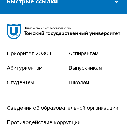
Быстрые ссылки
Научная библиотека
Сибирский ботанический сад
Эндаумент-фонд
Приоритет 2030 |
Аспирантам
Томский региональный центр коллективного
пользования
Абитуриентам
Выпускникам
Бизнес-инкубатор
Студентам
Школам
Транссибирский научный путь
Открытый университет
Сведения об образовательной организации
Парк социогуманитарных технологий ТГУ
Английский для всех
Противодействие коррупции