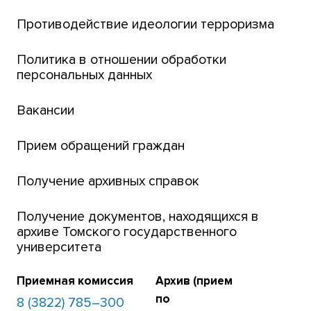
Центр тестирования иностранных граждан
Противодействие идеологии терроризма
ТГУ
Интернет-лицей
Политика в отношении обработки
персональных данных
Открытые онлайн-курсы (MOOCs)
Вакансии
Платежи онлайн
Банк инициатив по развитию университета
Прием обращений граждан
Получение архивных справок
Получение документов, находящихся в
архиве Томского государственного
университета
Приемная комиссия
Архив (прием
по
8 (3822) 785–300