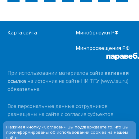
Карта сайта
Минобрнауки РФ
Минпросвещения РФ
При использовании материалов сайта
активная
ссылка
на источник на сайте НИ ТГУ (www.tsu.ru)
обязательна.
Все персональные данные сотрудников
размещены на сайте с согласия субъектов
персональных данных в соответствии с
Нажимая кнопку «Согласен», Вы подтверждаете то, что Вы
требованиями
проинформированы об
использовании cookies
на нашем
сайте.
Федерального закона от 27.07.2006 № 152-ФЗ