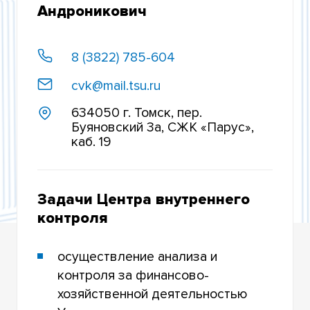
ТОМСКИЙ МЕЖРЕГИОНАЛЬНЫЙ ИНСТИТУТ
Андроникович
ОБЩЕСТВЕННЫХ НАУК
ЦЕНТР АКАДЕМИЧЕСКОЙ МОБИЛЬНОСТИ
8 (3822) 785-604
ЦЕНТР ВНУТРЕННЕГО КОНТРОЛЯ
cvk@mail.tsu.ru
НОЦ «ОНЛАЙН-ПЛАТФОРМЫ В ЯЗЫКОВОМ
634050 г. Томск, пер.
ОБРАЗОВАНИИ»
Буяновский 3а, СЖК «Парус»,
каб. 19
СИБИРСКИЙ ЦЕНТР ДИЗАЙНА
ИНСТИТУТ КОНФУЦИЯ НА БАЗЕ ТГУ
Задачи Центра внутреннего
ЦЕНТР ТЕСТИРОВАНИЯ ИНОСТРАННЫХ
контроля
ГРАЖДАН ПО РУССКОМУ ЯЗЫКУ КАК
ИНОСТРАННОМУ
осуществление анализа и
ВЕТЛАНД-ЦЕНТР
контроля за финансово-
хозяйственной деятельностью
ЦЕНТР МЕНЕДЖМЕНТА КАЧЕСТВА ТГУ