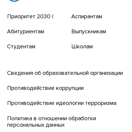
Эндаумент-фонд
Приоритет 2030 |
Аспирантам
Томский региональный центр коллективного
пользования
Абитуриентам
Выпускникам
Бизнес-инкубатор
Студентам
Школам
Транссибирский научный путь
Открытый университет
Сведения об образовательной организации
Парк социогуманитарных технологий ТГУ
Английский для всех
Противодействие коррупции
Центр тестирования иностранных граждан
Противодействие идеологии терроризма
ТГУ
Интернет-лицей
Политика в отношении обработки
персональных данных
Открытые онлайн-курсы (MOOCs)