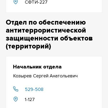
СФТИ-227
ИНСТИТУТЫ СО РАН
СОВЕТ РЕКТОРОВ ВУЗОВ ТОМСКОЙ ОБЛАСТИ
Отдел по обеспечению
СРОЧНЫЕ ВЫЗОВЫ ГОРОДСКИХ СЛУЖБ
антитеррористической
защищенности объектов
(территорий)
Начальник отдела
Козырев Сергей Анатольевич
529-508
1-127