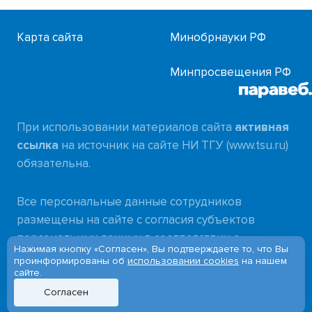
Карта сайта
Минобрнауки РФ
Минпросвещения РФ
При использовании материалов сайта
активная
ссылка
на источник на сайте НИ ТГУ (www.tsu.ru)
обязательна.
Все персональные данные сотрудников
размещены на сайте с согласия субъектов
персональных данных в соответствии с
Нажимая кнопку «Согласен», Вы подтверждаете то, что Вы
требованиями
проинформированы об
использовании cookies
на нашем
сайте.
Федерального закона от 27.07.2006 № 152-ФЗ
«О персональных данных»
Согласен