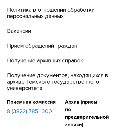
Интернет-лицей
Политика в отношении обработки
персональных данных
Открытые онлайн-курсы (MOOCs)
Вакансии
Платежи онлайн
Банк инициатив по развитию университета
Прием обращений граждан
Получение архивных справок
Получение документов, находящихся в
архиве Томского государственного
университета
Приемная комиссия
Архив (прием
по
8 (3822) 785–300
предварительной
записи)