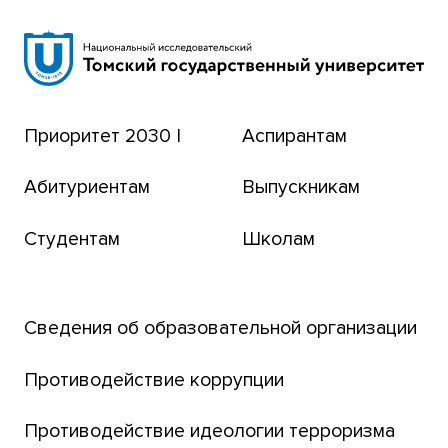
Научная библиотека
Сибирский ботанический сад
Эндаумент-фонд
Приоритет 2030 |
Аспирантам
Томский региональный центр коллективного
пользования
Абитуриентам
Выпускникам
Бизнес-инкубатор
Студентам
Школам
Транссибирский научный путь
Открытый университет
Сведения об образовательной организации
Парк социогуманитарных технологий ТГУ
Английский для всех
Противодействие коррупции
Центр тестирования иностранных граждан
Противодействие идеологии терроризма
ТГУ