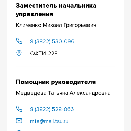
Заместитель начальника
ТЕЛЕПОРТ ТГУ
управления
ОБЪЕКТЫ СОЦИАЛЬНОЙ СФЕРЫ
Клименко Михаил Григорьевич
УПРАВЛЕНИЕ МУЗЕЙНОЙ ДЕЯТЕЛЬНОСТЬЮ
8 (3822) 530-096
ОБЩЕСТВЕННЫЕ ОРГАНИЗАЦИИ
СФТИ-228
ЭКСКУРСИОННО-МУЗЕЙНЫЙ КОМПЛЕКС
УПРАВЛЕНИЕ КОМПЛЕКСНОЙ БЕЗОПАСНОСТИ
Помощник руководителя
ХОЗЯЙСТВЕННОЕ УПРАВЛЕНИЕ
Медведева Татьяна Александровна
СРОЧНЫЕ ВЫЗОВЫ СЛУЖБ УНИВЕРСИТЕТА В
ЭКСТРЕННЫХ СЛУЧАЯХ
8 (3822) 528-066
ОРГАНИЗАЦИИ И УЧРЕЖДЕНИЯ УЧЕБНО-
mta@mail.tsu.ru
НАУЧНОГО КОМПЛЕКСА ТОМСКОЙ ОБЛАСТИ