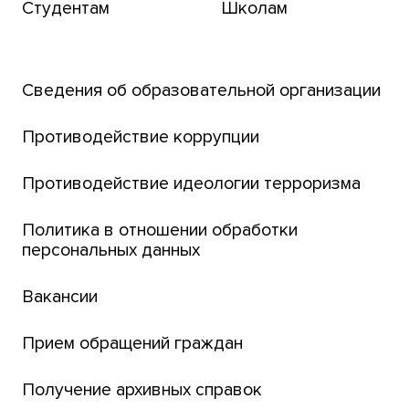
Студентам
Школам
Транссибирский научный путь
Открытый университет
Сведения об образовательной организации
Парк социогуманитарных технологий ТГУ
Английский для всех
Противодействие коррупции
Центр тестирования иностранных граждан
Противодействие идеологии терроризма
ТГУ
Интернет-лицей
Политика в отношении обработки
персональных данных
Открытые онлайн-курсы (MOOCs)
Вакансии
Платежи онлайн
Банк инициатив по развитию университета
Прием обращений граждан
Получение архивных справок