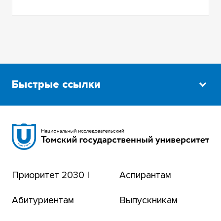
Быстрые ссылки
Научная библиотека
Сибирский ботанический сад
Эндаумент-фонд
Приоритет 2030 |
Аспирантам
Томский региональный центр коллективного
пользования
Абитуриентам
Выпускникам
Бизнес-инкубатор