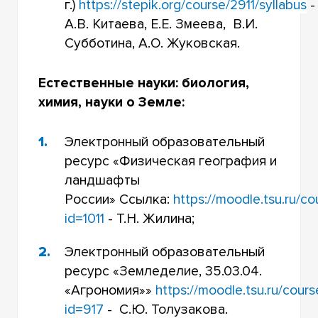
г.)
https://stepik.org/course/2911/syllabus
-
А.В. Китаева, Е.Е. Змеева, В.И.
Субботина, А.О. Жуковская.
Естественные науки: биология,
химия, науки о Земле:
Электронный образовательный
ресурс
«Физическая география и
ландшафты
России»
Ссылка:
https://moodle.tsu.ru/c
id=1011
- Т.Н. Жилина;
Электронный образовательный
ресурс
«Земледелие, 35.03.04.
«Агрономия»»
https://moodle.tsu.ru/cour
id=917
- С.Ю. Толузакова.