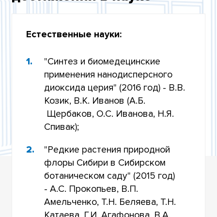
КОНКУРСЕ
РЕЗУЛЬТАТЫ КОНКУРСА
Естественные науки:
"Синтез и биомедецинские
применения нанодисперсного
диоксида церия" (2016 год) - В.В.
Козик, В.К. Иванов (А.Б.
Щербаков, О.С. Иванова, Н.Я.
Спивак);
"Редкие растения природной
флоры Сибири в Сибирском
ботаническом саду" (2015 год)
- А.С. Прокопьев, В.П.
Амельченко, Т.Н. Беляева, Т.Н.
Катаева, Г.И. Агафонова, В.А.