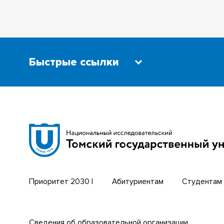
Быстрые ссылки
Научная библиотека
Бизнес-
Сибирский ботанический сад
Трансси
Эндаумент-фонд
Открыты
Томский региональный центр
Парк со
коллективного пользования
техноло
Приоритет 2030 |
Абитуриентам
Студентам
Сведения об образовательной организации