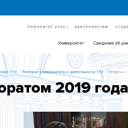
ПРИОРИТЕТ 2030 |
АБИТУРИЕНТАМ
СТУД
Университет
Сведения об ун
овет ТГУ
Ректорат университета о деятельности ТГУ
Встреча с
торатом 2019 год