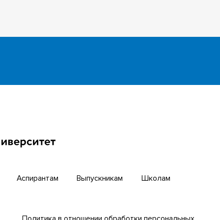
инкубатор
Английский для всех
бирский научный путь
Центр тестирования ино
граждан ТГУ
й университет
Интернет-лицей
циогуманитарных
гий ТГУ
Открытые онлайн-курсы
Аспирантам
Выпускникам
Школам
Политика в отношении обработки персональных