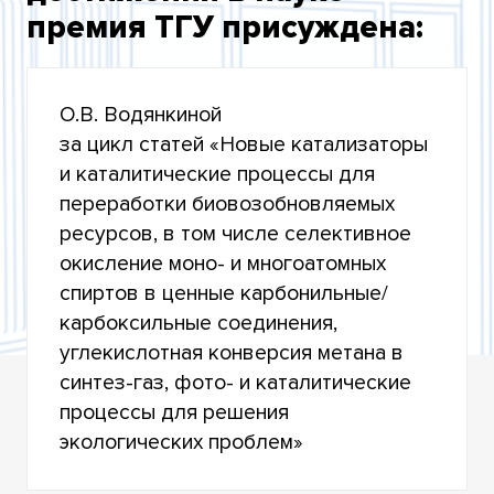
КОНКУРСЕ
премия ТГУ присуждена:
ЛАУРЕАТЫ ПРЕМИИ ТГУ 2021 ГОДА
ДОКУМЕНТЫ КОНКУРСА
О.В. Водянкиной
за цикл статей «Новые катализаторы
и каталитические процессы для
переработки биовозобновляемых
ресурсов, в том числе селективное
окисление моно- и многоатомных
спиртов в ценные карбонильные/
карбоксильные соединения,
углекислотная конверсия метана в
синтез-газ, фото- и каталитические
процессы для решения
экологических проблем»