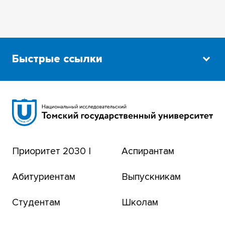
Быстрые ссылки
Научная библиотека
Сибирский ботанический сад
Эндаумент-фонд
Приоритет 2030 |
Аспирантам
Томский региональный центр коллективного
пользования
Абитуриентам
Выпускникам
Бизнес-инкубатор
Студентам
Школам
Транссибирский научный путь