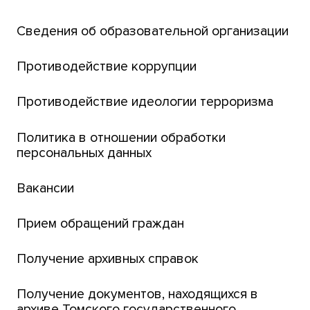
Открытый университет
Сведения об образовательной организации
Парк социогуманитарных технологий ТГУ
Английский для всех
Противодействие коррупции
Центр тестирования иностранных граждан
Противодействие идеологии терроризма
ТГУ
Интернет-лицей
Политика в отношении обработки
персональных данных
Открытые онлайн-курсы (MOOCs)
Вакансии
Платежи онлайн
Банк инициатив по развитию университета
Прием обращений граждан
Получение архивных справок
Получение документов, находящихся в
архиве Томского государственного