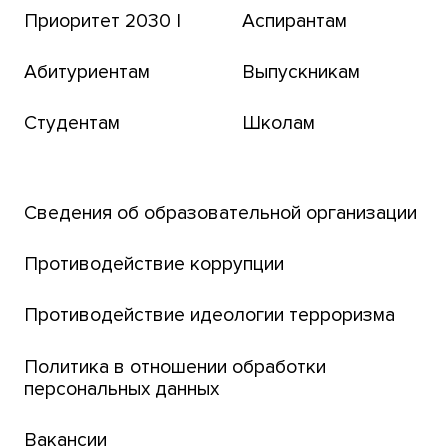
Приоритет 2030 |
Аспирантам
Томский региональный центр коллективного
пользования
Абитуриентам
Выпускникам
Бизнес-инкубатор
Студентам
Школам
Транссибирский научный путь
Открытый университет
Сведения об образовательной организации
Парк социогуманитарных технологий ТГУ
Английский для всех
Противодействие коррупции
Центр тестирования иностранных граждан
Противодействие идеологии терроризма
ТГУ
Интернет-лицей
Политика в отношении обработки
персональных данных
Открытые онлайн-курсы (MOOCs)
Вакансии
Платежи онлайн