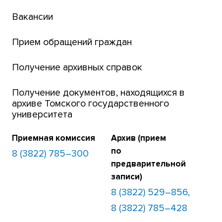
Вакансии
Платежи онлайн
Банк инициатив по развитию университета
Прием обращений граждан
Получение архивных справок
Получение документов, находящихся в
архиве Томского государственного
университета
Приемная комиссия
Архив (прием
по
8 (3822) 785–300
предварительной
записи)
8 (3822) 529–856,
8 (3822) 785–428