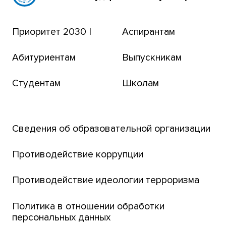
Эндаумент-фонд
Приоритет 2030 |
Аспирантам
Томский региональный центр коллективного
пользования
Абитуриентам
Выпускникам
Бизнес-инкубатор
Студентам
Школам
Транссибирский научный путь
Открытый университет
Сведения об образовательной организации
Парк социогуманитарных технологий ТГУ
Английский для всех
Противодействие коррупции
Центр тестирования иностранных граждан
Противодействие идеологии терроризма
ТГУ
Интернет-лицей
Политика в отношении обработки
персональных данных
Открытые онлайн-курсы (MOOCs)