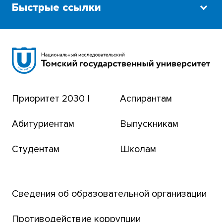
Быстрые ссылки
Научная библиотека
Сибирский ботанический сад
Эндаумент-фонд
Приоритет 2030 |
Аспирантам
Томский региональный центр коллективного
пользования
Абитуриентам
Выпускникам
Бизнес-инкубатор
Студентам
Школам
Транссибирский научный путь
Открытый университет
Сведения об образовательной организации
Парк социогуманитарных технологий ТГУ
Английский для всех
Противодействие коррупции