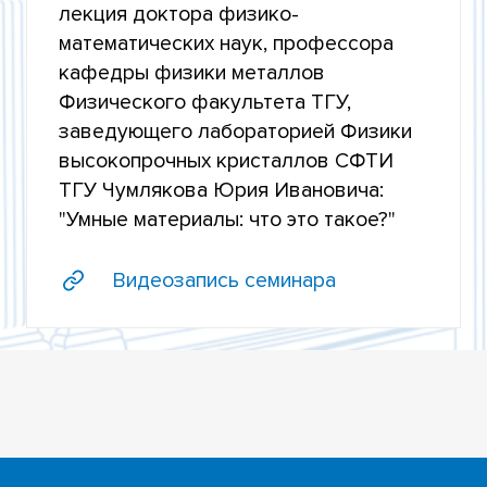
лекция доктора физико-
ЛЕКЦИЯ ТОЛБАНОВА О.П.
математических наук, профессора
кафедры физики металлов
ЛЕКЦИЯ МАЙЕРА Г.В.
Физического факультета ТГУ,
заведующего лабораторией Физики
ЛЕКЦИЯ ШПАНСКОГО А.В.
высокопрочных кристаллов СФТИ
ЛЕКЦИЯ ЧУМЛЯКОВА Ю.И.
ТГУ Чумлякова Юрия Ивановича:
"Умные материалы: что это такое?"
Видеозапись семинара