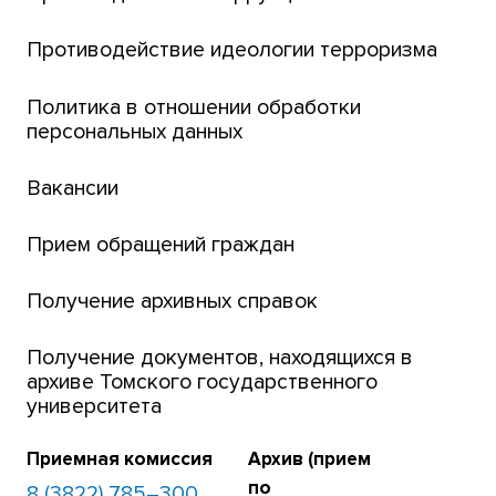
Центр тестирования иностранных граждан
Противодействие идеологии терроризма
ТГУ
Интернет-лицей
Политика в отношении обработки
персональных данных
Открытые онлайн-курсы (MOOCs)
Вакансии
Платежи онлайн
Банк инициатив по развитию университета
Прием обращений граждан
Получение архивных справок
Получение документов, находящихся в
архиве Томского государственного
университета
Приемная комиссия
Архив (прием
по
8 (3822) 785–300