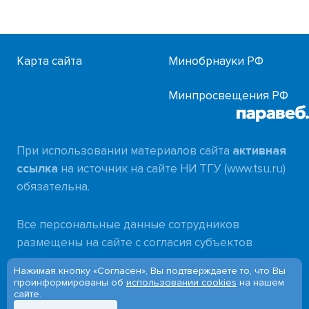
Карта сайта
Минобрнауки РФ
Минпросвещения РФ
При использовании материалов сайта
активная
ссылка
на источник на сайте НИ ТГУ (www.tsu.ru)
обязательна.
Все персональные данные сотрудников
размещены на сайте с согласия субъектов
персональных данных в соответствии с
Нажимая кнопку «Согласен», Вы подтверждаете то, что Вы
требованиями
проинформированы об
использовании cookies
на нашем
сайте.
Федерального закона от 27.07.2006 № 152-ФЗ