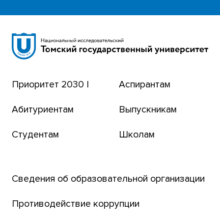
Научная библиотека
Сибирский ботанический сад
Эндаумент-фонд
Приоритет 2030 |
Аспирантам
Томский региональный центр коллективного
пользования
Абитуриентам
Выпускникам
Бизнес-инкубатор
Студентам
Школам
Транссибирский научный путь
Открытый университет
Сведения об образовательной организации
Парк социогуманитарных технологий ТГУ
Английский для всех
Противодействие коррупции