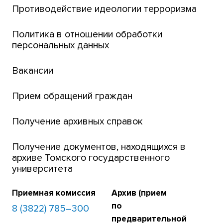
Центр тестирования иностранных граждан
Противодействие идеологии терроризма
ТГУ
Интернет-лицей
Политика в отношении обработки
персональных данных
Открытые онлайн-курсы (MOOCs)
Вакансии
Платежи онлайн
Банк инициатив по развитию университета
Прием обращений граждан
Получение архивных справок
Получение документов, находящихся в
архиве Томского государственного
университета
Приемная комиссия
Архив (прием
по
8 (3822) 785–300
предварительной