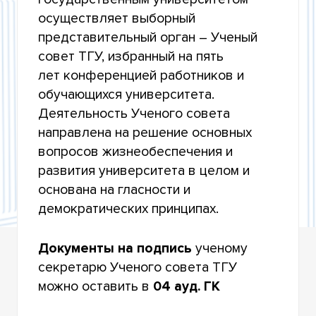
осуществляет выборный
О ПРЕДСТАВЛЕНИИ К ПРИСВОЕНИЮ УЧЕНОГО
ЗВАНИЯ
представительный орган – Ученый
совет ТГУ, избранный на пять
ОТКРЫТЫЙ МЕЖДИСЦИПЛИНАРНЫЙ НАУЧНЫЙ
лет конференцией работников и
СЕМИНАР
обучающихся университета.
ПЛАН РАБОТЫ УЧЕНОГО СОВЕТА
Деятельность Ученого совета
направлена на решение основных
ВОПРОСЫ, РАССМАТРИВАЕМЫЕ УЧЕНЫМ
вопросов жизнеобеспечения и
СОВЕТОМ
развития университета в целом и
РЕШЕНИЯ УЧЕНОГО СОВЕТА
основана на гласности и
демократических принципах.
ПОЧЕТНЫЕ ЗВАНИЯ ТОМСКОГО
УНИВЕРСИТЕТА
Документы на подпись
ученому
РЕКТОРАТ УНИВЕРСИТЕТА О ДЕЯТЕЛЬНОСТИ
секретарю Ученого совета ТГУ
ТГУ
можно оставить в
04 ауд. ГК
КОНКУРС НА СОИСКАНИЕ ПРЕМИИ ТГУ