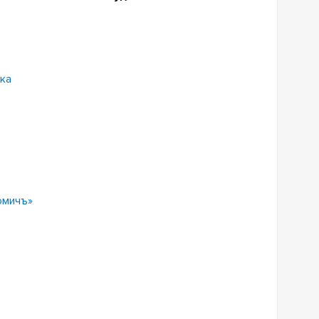
ка
омичъ»