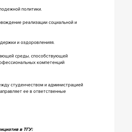
лодежной политики.
вождение реализации социальной и
держки и оздоровленияя.
вающей среды, способствующей
офессиональных компетенций
ежду студенчеством и администрацией
направляет ее в ответственные
ициатив в ТГУ: