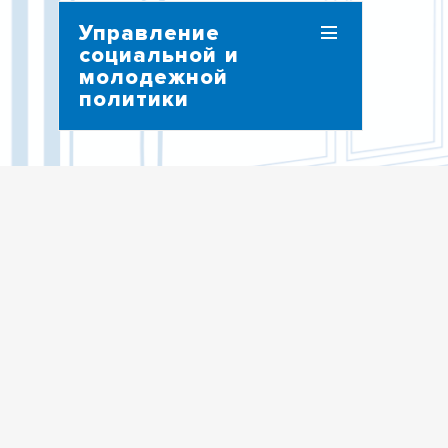
Управление
социальной и
молодежной
политики
ОБЪЕДИНЕННЫЙ СОВЕТ
ОБУЧАЮЩИХСЯ
«ЕДИНОЕ ОКНО» ПО ПОДДЕРЖКЕ
СТУДЕНЧЕСКИХ СЕМЕЙ
СОТРУДНИКИ
ВОЗМОЖНОСТИ ДЛЯ ОБУЧАЮЩИХСЯ
РАБОТА С НЕСОВЕРШЕННОЛЕТНИМИ
ОБУЧАЮЩИМИСЯ