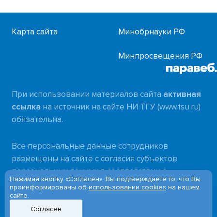
Карта сайта
Минобрнауки РФ
Минпросвещения РФ
При использовании материалов сайта
активная
ссылка
на источник на сайте НИ ТГУ (www.tsu.ru)
обязательна.
Все персональные данные сотрудников
размещены на сайте с согласия субъектов
персональных данных в соответствии с
Нажимая кнопку «Согласен», Вы подтверждаете то, что Вы
требованиями
проинформированы об
использовании cookies
на нашем
сайте.
Федерального закона от 27.07.2006 № 152-ФЗ
«О персональных данных»
Согласен