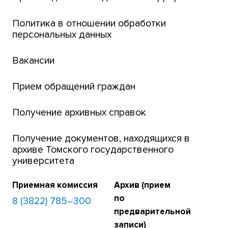
Интернет-лицей
Политика в отношении обработки
персональных данных
Открытые онлайн-курсы (MOOCs)
Вакансии
Платежи онлайн
Банк инициатив по развитию университета
Прием обращений граждан
Получение архивных справок
Получение документов, находящихся в
архиве Томского государственного
университета
Приемная комиссия
Архив (прием
по
8 (3822) 785–300
предварительной
записи)