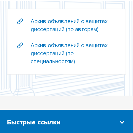
НАУЧНО-АТТЕСТАЦИОННЫЙ КОМИТЕТ
Архив объявлений о защитах
ЛОКАЛЬНЫЕ АКТЫ
диссертаций (по авторам)
РЕГУЛИРОВАНИЕ ДЕЯТЕЛЬНОСТИ
ДИССОВЕТОВ
Архив объявлений о защитах
диссертаций (по
ДОРОЖНАЯ КАРТА СОИСКАТЕЛЯ
специальностям)
ТРЕБОВАНИЯ К СОИСКАТЕЛЯМ И
ДИССЕРТАЦИИ
ПЕРЕЧЕНЬ РЕЦЕНЗИРУЕМЫХ ЖУРНАЛОВ И
ИЗДАНИЙ
ДИССЕРТАЦИОННЫЕ СОВЕТЫ НИ ТГУ
ДИССЕРТАЦИИ И ОБЪЯВЛЕНИЯ О ЗАЩИТАХ В
СОВЕТАХ НИ ТГУ
Быстрые ссылки