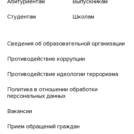
Абитуриентам
Выпускникам
Бизнес-инкубатор
Студентам
Школам
Транссибирский научный путь
Открытый университет
Сведения об образовательной организации
Парк социогуманитарных технологий ТГУ
Английский для всех
Противодействие коррупции
Центр тестирования иностранных граждан
Противодействие идеологии терроризма
ТГУ
Интернет-лицей
Политика в отношении обработки
персональных данных
Открытые онлайн-курсы (MOOCs)
Вакансии
Платежи онлайн
Банк инициатив по развитию университета
Прием обращений граждан