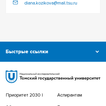
diana.kozikova@mail.tsu.ru
Быстрые ссылки
Научная библиотека
Сибирский ботанический сад
Эндаумент-фонд
Приоритет 2030 |
Аспирантам
Томский региональный центр коллективного
пользования