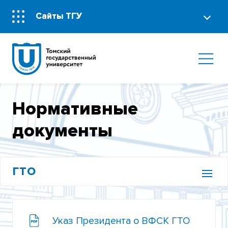
Сайты ТГУ
Нормативные
документы
ГТО
ИСТОРИЯ ВФСК ГТО
Указ Президента о ВФСК ГТО
ЦЕНТР МЕТОДИЧЕСКОЙ ПОДГОТОВКИ И