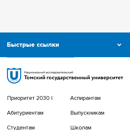
Быстрые ссылки
Научная библиотека
Сибирский ботанический сад
Эндаумент-фонд
Приоритет 2030 |
Аспирантам
Томский региональный центр коллективного
пользования
Абитуриентам
Выпускникам
Бизнес-инкубатор
Студентам
Школам