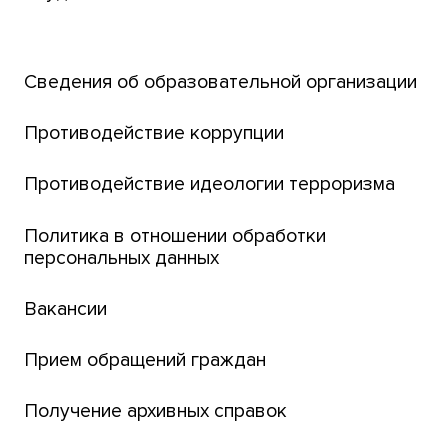
Транссибирский научный путь
Открытый университет
Сведения об образовательной организации
Парк социогуманитарных технологий ТГУ
Английский для всех
Противодействие коррупции
Центр тестирования иностранных граждан
Противодействие идеологии терроризма
ТГУ
Интернет-лицей
Политика в отношении обработки
персональных данных
Открытые онлайн-курсы (MOOCs)
Вакансии
Платежи онлайн
Банк инициатив по развитию университета
Прием обращений граждан
Получение архивных справок