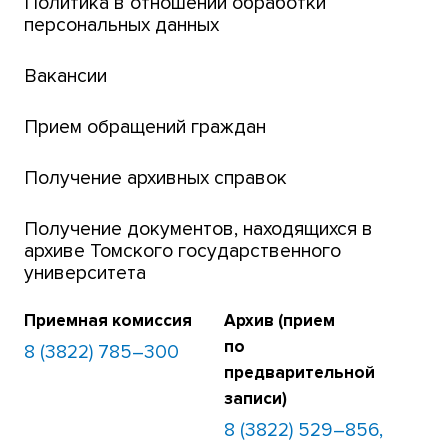
Политика в отношении обработки
персональных данных
Открытые онлайн-курсы (MOOCs)
Вакансии
Платежи онлайн
Банк инициатив по развитию университета
Прием обращений граждан
Получение архивных справок
Получение документов, находящихся в
архиве Томского государственного
университета
Приемная комиссия
Архив (прием
по
8 (3822) 785–300
предварительной
записи)
8 (3822) 529–856,