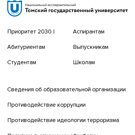
Сибирский ботанический сад
Эндаумент-фонд
Приоритет 2030 |
Аспирантам
Томский региональный центр коллективного
пользования
Абитуриентам
Выпускникам
Бизнес-инкубатор
Студентам
Школам
Транссибирский научный путь
Открытый университет
Сведения об образовательной организации
Парк социогуманитарных технологий ТГУ
Английский для всех
Противодействие коррупции
Центр тестирования иностранных граждан
Противодействие идеологии терроризма
ТГУ
Интернет-лицей