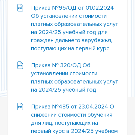
Приказ №95/ОД от 01.02.2024
ОБРАЗЦЫ ДОГОВОРОВ
Об установлении стоимости
БЛАНКИ ДОКУМЕНТОВ
платных образовательных услуг
на 2024/25 учебный год для
СТОИМОСТЬ ОБУЧЕНИЯ
граждан дальнего зарубежья,
поступающих на первый курс
ПОРЯДОК ОПЛАТЫ ОБУЧЕНИЯ
СОЦИАЛЬНЫЙ НАЛОГОВЫЙ ВЫЧЕТ
Приказ № 320/ОД Об
установлении стоимости
ОБРАЗОВАТЕЛЬНЫЙ КРЕДИТ С
платных образовательных услуг
ГОСПОДДЕРЖКОЙ
на 2024/25 учебный год
ПРОГРАММА ПОДДЕРЖКИ СТУДЕНЧЕСТВА ИМ.
А.М. СИБИРЯКОВА
Приказ №485 от 23.04.2024 О
снижении стоимости обучения
ПЕРЕВОД НА БЮДЖЕТ
для лиц, поступающих на
первый курс в 2024/25 учебном