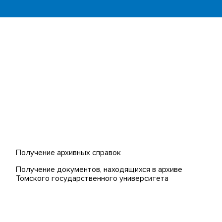
Платежи онлайн
странных
Банк инициатив по развитию
университета
 (MOOCs)
Получение архивных справок
Получение документов, находящихся в архиве
Томского государственного университета