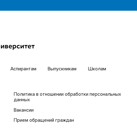
инкубатор
Английский для всех
бирский научный путь
Центр тестирования ино
граждан ТГУ
й университет
Интернет-лицей
циогуманитарных
гий ТГУ
Открытые онлайн-курсы
Аспирантам
Выпускникам
Школам
Политика в отношении обработки персональных
данных
Вакансии
Прием обращений граждан