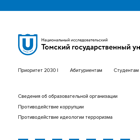
Научная библиотека
Бизнес-
Сибирский ботанический сад
Трансси
Эндаумент-фонд
Открыты
Томский региональный центр
Парк со
коллективного пользования
техноло
Приоритет 2030 |
Абитуриентам
Студентам
Сведения об образовательной организации
Противодействие коррупции
Противодействие идеологии терроризма