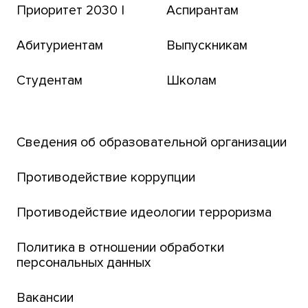
Приоритет 2030 |
Аспирантам
Томский региональный центр коллективного
пользования
Абитуриентам
Выпускникам
Бизнес-инкубатор
Студентам
Школам
Транссибирский научный путь
Открытый университет
Сведения об образовательной организации
Парк социогуманитарных технологий ТГУ
Английский для всех
Противодействие коррупции
Центр тестирования иностранных граждан
Противодействие идеологии терроризма
ТГУ
Интернет-лицей
Политика в отношении обработки
персональных данных
Открытые онлайн-курсы (MOOCs)
Вакансии
Платежи онлайн