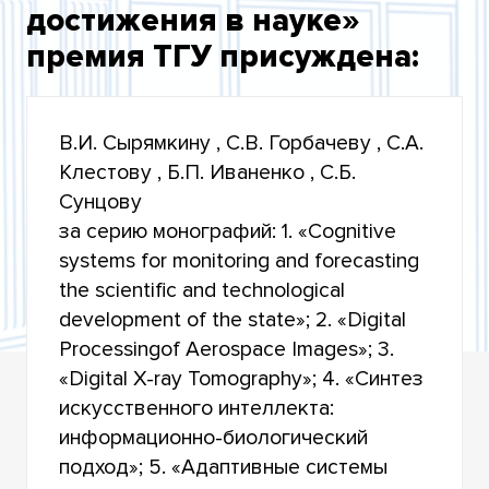
достижения в науке»
ДОКУМЕНТЫ КОНКУРСА ПРЕМИЯ ТГУ 2022
премия ТГУ присуждена:
ЛАУРЕАТЫ ПРЕМИИ ТГУ 2022 ГОДА
РАБОТЫ, ДОПУЩЕННЫЕ К УЧАСТИЮ В
КОНКУРСЕ
В.И. Сырямкину , С.В. Горбачеву , С.А.
Клестову , Б.П. Иваненко , С.Б.
Сунцову
за серию монографий: 1. «Cognitive
systems for monitoring and forecasting
the scientific and technological
development of the state»; 2. «Digital
Processingof Aerospace Images»; 3.
«Digital X-ray Tomography»; 4. «Синтез
искусственного интеллекта:
информационно-биологический
подход»; 5. «Адаптивные системы