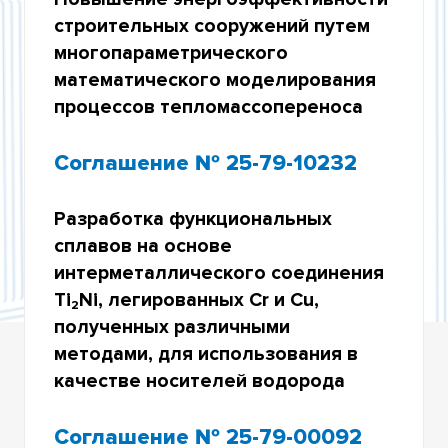
УЧАСТИЕ В КОНКУРСАХ РОССИЙСКОГО
строительных сооружений путем
НАУЧНОГО ФОНДА
многопараметрического
УЧАСТИЕ В ФЕДЕРАЛЬНОЙ НАУЧНО-
математического моделирования
ТЕХНИЧЕСКОЙ ПРОГРАММЕ РАЗВИТИЯ
ГЕНЕТИЧЕСКИХ ТЕХНОЛОГИЙ НА 2019–2027
процессов тепломассопереноса
ГОДЫ
Соглашение № 25-79-10232
УЧАСТИЕ В КОНКУРСАХ МИНОБРНАУКИ
РОССИИ НА ПРОВЕДЕНИЕ ИССЛЕДОВАНИЙ В
РАМКАХ МЕЖДУНАРОДНОГО
МНОГОСТОРОННЕГО И ДВУСТОРОННЕГО
Разработка функциональных
СОТРУДНИЧЕСТВА
сплавов на основе
интерметаллического соединения
ИТОГИ НАУЧНОЙ ДЕЯТЕЛЬНОСТИ
Ti₂Ni, легированных Cr и Cu,
полученных различными
методами, для использования в
качестве носителей водорода
Соглашение № 25-79-00092