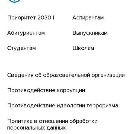
Эндаумент-фонд
Приоритет 2030 |
Аспирантам
Томский региональный центр коллективного
пользования
Абитуриентам
Выпускникам
Бизнес-инкубатор
Студентам
Школам
Транссибирский научный путь
Открытый университет
Сведения об образовательной организации
Парк социогуманитарных технологий ТГУ
Английский для всех
Противодействие коррупции
Центр тестирования иностранных граждан
Противодействие идеологии терроризма
ТГУ
Интернет-лицей
Политика в отношении обработки
персональных данных
Открытые онлайн-курсы (MOOCs)