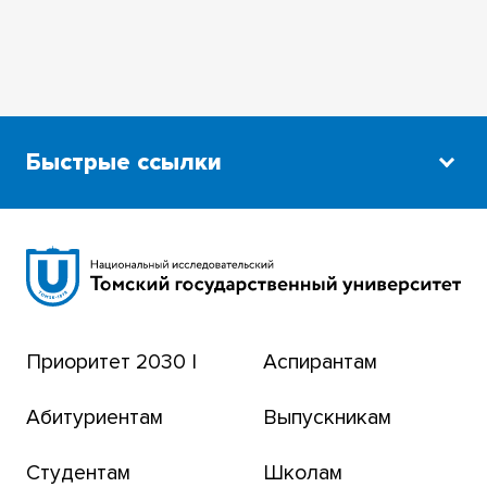
Быстрые ссылки
Научная библиотека
Сибирский ботанический сад
Эндаумент-фонд
Приоритет 2030 |
Аспирантам
Томский региональный центр коллективного
пользования
Абитуриентам
Выпускникам
Бизнес-инкубатор
Студентам
Школам
Транссибирский научный путь