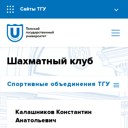
Сайты ТГУ
Шахматный клуб
Спортивные объединения ТГУ
КЛУБ АКВАЛАНГИСТОВ «СКАТ»
Калашников Константин
АЛЬПИНИСТСКИЙ КЛУБ
Анатольевич
КЛУБ ГОРНОГО ТУРИЗМА «БЕРЕНДЕИ»