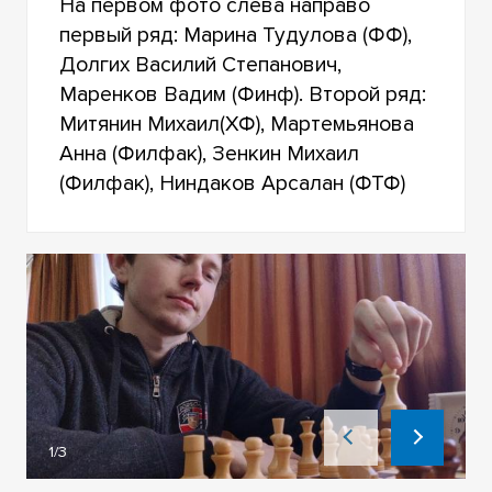
На первом фото слева направо
первый ряд: Марина Тудулова (ФФ),
Долгих Василий Степанович,
Маренков Вадим (Финф). Второй ряд:
Митянин Михаил(ХФ), Мартемьянова
Анна (Филфак), Зенкин Михаил
(Филфак), Ниндаков Арсалан (ФТФ)
1/3