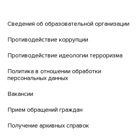
Открытый университет
Сведения об образовательной организации
Парк социогуманитарных технологий ТГУ
Английский для всех
Противодействие коррупции
Центр тестирования иностранных граждан
Противодействие идеологии терроризма
ТГУ
Интернет-лицей
Политика в отношении обработки
персональных данных
Открытые онлайн-курсы (MOOCs)
Вакансии
Платежи онлайн
Банк инициатив по развитию университета
Прием обращений граждан
Получение архивных справок