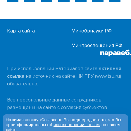
Карта сайта
Минобрнауки РФ
Минпросвещения РФ
При использовании материалов сайта
активная
ссылка
на источник на сайте НИ ТГУ (www.tsu.ru)
обязательна.
Все персональные данные сотрудников
размещены на сайте с согласия субъектов
персональных данных в соответствии с
Нажимая кнопку «Согласен», Вы подтверждаете то, что Вы
требованиями
проинформированы об
использовании cookies
на нашем
сайте.
Федерального закона от 27.07.2006 № 152-ФЗ