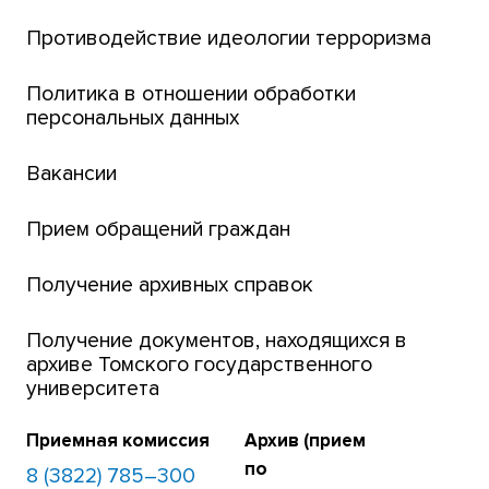
Центр тестирования иностранных граждан
Противодействие идеологии терроризма
ТГУ
Интернет-лицей
Политика в отношении обработки
персональных данных
Открытые онлайн-курсы (MOOCs)
Вакансии
Платежи онлайн
Банк инициатив по развитию университета
Прием обращений граждан
Получение архивных справок
Получение документов, находящихся в
архиве Томского государственного
университета
Приемная комиссия
Архив (прием
по
8 (3822) 785–300