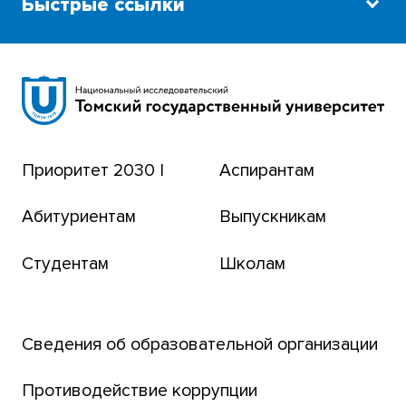
Быстрые ссылки
Научная библиотека
Сибирский ботанический сад
Эндаумент-фонд
Приоритет 2030 |
Аспирантам
Томский региональный центр коллективного
пользования
Абитуриентам
Выпускникам
Бизнес-инкубатор
Студентам
Школам
Транссибирский научный путь
Открытый университет
Сведения об образовательной организации
Парк социогуманитарных технологий ТГУ
Английский для всех
Противодействие коррупции