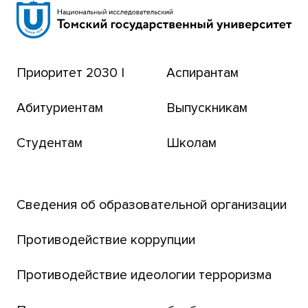
Сибирский ботанический сад
Эндаумент-фонд
Приоритет 2030 |
Аспирантам
Томский региональный центр коллективного
пользования
Абитуриентам
Выпускникам
Бизнес-инкубатор
Студентам
Школам
Транссибирский научный путь
Открытый университет
Сведения об образовательной организации
Парк социогуманитарных технологий ТГУ
Английский для всех
Противодействие коррупции
Центр тестирования иностранных граждан
Противодействие идеологии терроризма
ТГУ
Интернет-лицей