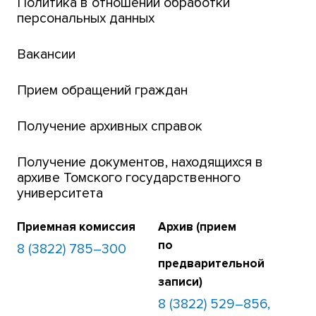
Политика в отношении обработки
персональных данных
Открытые онлайн-курсы (MOOCs)
Вакансии
Платежи онлайн
Банк инициатив по развитию университета
Прием обращений граждан
Получение архивных справок
Получение документов, находящихся в
архиве Томского государственного
университета
Приемная комиссия
Архив (прием
по
8 (3822) 785–300
предварительной
записи)
8 (3822) 529–856,