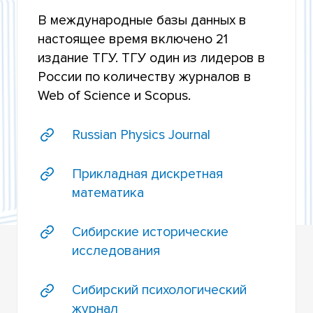
В международные базы данных в
ЖУРНАЛЫ ТОМСКОГО ГОСУДАРСТВЕННОГО
настоящее время включено 21
УНИВЕРСИТЕТА
издание ТГУ. ТГУ один из лидеров в
ЖУРНАЛЫ ТГУ, ИНДЕКСИРУЕМЫЕ В WOS И
России по количеству журналов в
SCOPUS
Web of Science и Scopus.
ИЗДАТЕЛЬСТВО ТГУ
Russian Physics Journal
ИЗВЕСТИЯ ВУЗОВ. ФИЗИКА
Прикладная дискретная
ТРУДЫ ТГУ
математика
Сибирские исторические
исследования
Сибирский психологический
журнал