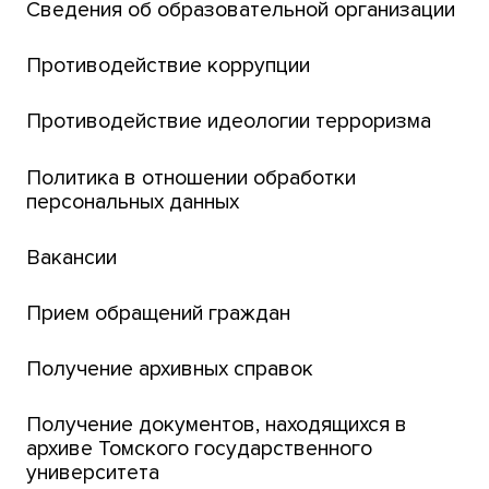
Сведения об образовательной организации
Парк социогуманитарных технологий ТГУ
Английский для всех
Противодействие коррупции
Центр тестирования иностранных граждан
Противодействие идеологии терроризма
ТГУ
Интернет-лицей
Политика в отношении обработки
персональных данных
Открытые онлайн-курсы (MOOCs)
Вакансии
Платежи онлайн
Банк инициатив по развитию университета
Прием обращений граждан
Получение архивных справок
Получение документов, находящихся в
архиве Томского государственного
университета