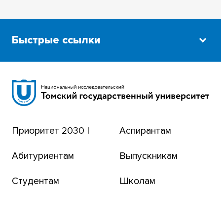
Быстрые ссылки
Научная библиотека
Сибирский ботанический сад
Эндаумент-фонд
Приоритет 2030 |
Аспирантам
Томский региональный центр коллективного
пользования
Абитуриентам
Выпускникам
Бизнес-инкубатор
Студентам
Школам
Транссибирский научный путь
Открытый университет