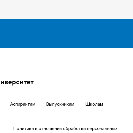
инкубатор
Английский для всех
бирский научный путь
Центр тестирования ино
граждан ТГУ
й университет
Интернет-лицей
циогуманитарных
гий ТГУ
Открытые онлайн-курсы
Аспирантам
Выпускникам
Школам
Политика в отношении обработки персональных