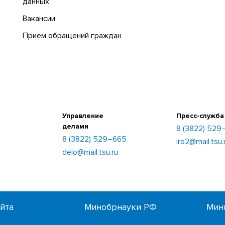
данных
Вакансии
Прием обращений граждан
Управление
Пресс-служба
делами
8 (3822) 529
8 (3822) 529–665
iro2@mail.tsu.
delo@mail.tsu.ru
айта
Минобрнауки РФ
Мин