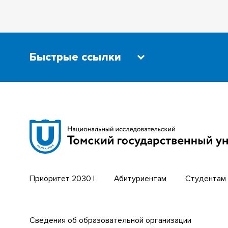
Быстрые ссылки
Научная библиотека
Бизнес-
Сибирский ботанический сад
Трансси
Эндаумент-фонд
Открыты
Томский региональный центр
Парк со
коллективного пользования
техноло
Приоритет 2030 |
Абитуриентам
Студентам
Сведения об образовательной организации