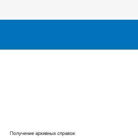
Платежи онлайн
странных
Банк инициатив по развитию
университета
 (MOOCs)
Получение архивных справок