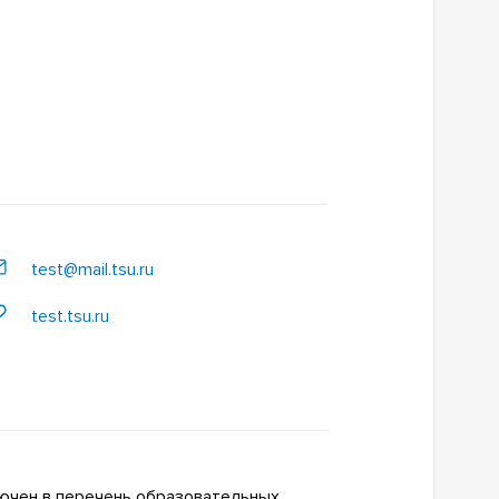
test@mail.tsu.ru
test.tsu.ru
ючен в перечень образовательных