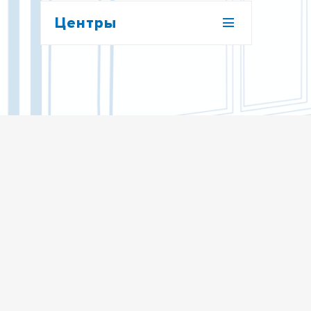
Центры
ЦЕНТР СОДЕЙСТВИЯ
ТРУДОУСТРОЙСТВУ ВЫПУСКНИКОВ
ТОМСКИЙ МЕЖРЕГИОНАЛЬНЫЙ
ИНСТИТУТ ОБЩЕСТВЕННЫХ НАУК
ЦЕНТР АКАДЕМИЧЕСКОЙ
МОБИЛЬНОСТИ
ЦЕНТР ВНУТРЕННЕГО КОНТРОЛЯ
НОЦ «ОНЛАЙН-ПЛАТФОРМЫ В
ЯЗЫКОВОМ ОБРАЗОВАНИИ»
СИБИРСКИЙ ЦЕНТР ДИЗАЙНА