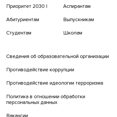
ПЕРЕВОД НА БЮДЖЕТ
Приоритет 2030 |
Аспирантам
Томский региональный центр коллективного
пользования
Абитуриентам
Выпускникам
Бизнес-инкубатор
Студентам
Школам
Транссибирский научный путь
Открытый университет
Сведения об образовательной организации
Парк социогуманитарных технологий ТГУ
Английский для всех
Противодействие коррупции
Центр тестирования иностранных граждан
Противодействие идеологии терроризма
ТГУ
Интернет-лицей
Политика в отношении обработки
персональных данных
Открытые онлайн-курсы (MOOCs)
Вакансии
Платежи онлайн