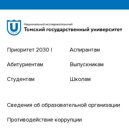
Научная библиотека
Сибирский ботанический сад
Эндаумент-фонд
Приоритет 2030 |
Аспирантам
Томский региональный центр коллективного
пользования
Абитуриентам
Выпускникам
Бизнес-инкубатор
Студентам
Школам
Транссибирский научный путь
Открытый университет
Сведения об образовательной организации
Парк социогуманитарных технологий ТГУ
Английский для всех
Противодействие коррупции