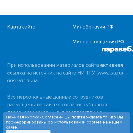
Карта сайта
Минобрнауки РФ
Минпросвещения РФ
При использовании материалов сайта
активная
ссылка
на источник на сайте НИ ТГУ (www.tsu.ru)
обязательна.
Все персональные данные сотрудников
размещены на сайте с согласия субъектов
персональных данных в соответствии с
Нажимая кнопку «Согласен», Вы подтверждаете то, что Вы
требованиями
проинформированы об
использовании cookies
на нашем
сайте.
Федерального закона от 27.07.2006 № 152-ФЗ