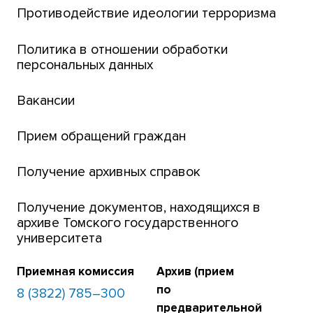
Центр тестирования иностранных граждан
Противодействие идеологии терроризма
ТГУ
Интернет-лицей
Политика в отношении обработки
персональных данных
Открытые онлайн-курсы (MOOCs)
Вакансии
Платежи онлайн
Банк инициатив по развитию университета
Прием обращений граждан
Получение архивных справок
Получение документов, находящихся в
архиве Томского государственного
университета
Приемная комиссия
Архив (прием
по
8 (3822) 785–300
предварительной