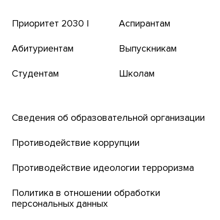
Эндаумент-фонд
Приоритет 2030 |
Аспирантам
Томский региональный центр коллективного
пользования
Абитуриентам
Выпускникам
Бизнес-инкубатор
Студентам
Школам
Транссибирский научный путь
Открытый университет
Сведения об образовательной организации
Парк социогуманитарных технологий ТГУ
Английский для всех
Противодействие коррупции
Центр тестирования иностранных граждан
Противодействие идеологии терроризма
ТГУ
Интернет-лицей
Политика в отношении обработки
персональных данных
Открытые онлайн-курсы (MOOCs)