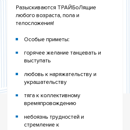
СПОРТЗАЛЫ, РАСПИСАНИЕ ЗАНЯТИЙ
Разыскиваются ТРАЙБоЛящие
любого возраста, пола и
БАССЕЙН, РАСПИСАНИЕ ЗАНЯТИЙ
телосложения!
ВОСТОЧНЫЕ ТАНЦЫ
Особые приметы:
ТРАЙБЛ
горячее желание танцевать и
ЙОГА, ПИЛАТЕС
выступать
HOT IRON
любовь к наряжательству и
украшательству
ДЕТСКИЕ ГРУППЫ
тяга к коллективному
СТРИП-ПЛАСТИКА
времяпровождению
УШУ, САМООБОРОНА
небоязнь трудностей и
ТРЕНАЖЁРНЫЕ ЗАЛЫ
стремление к