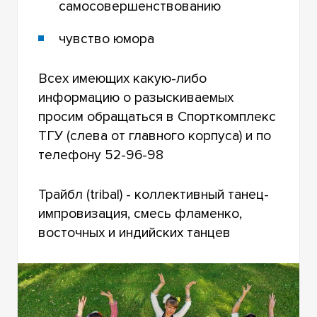
самосовершенствованию
ШЕЙПИНГ
чувство юмора
АЭРОБИКА
Всех имеющих какую-либо
ЖИВАЯ ПЛАСТИКА
информацию о разыскиваемых
B.E.S.T. FIT
просим обращаться в Спорткомплекс
ТГУ (слева от главного корпуса) и по
телефону 52-96-98
Трайбл (tribal) - коллективный танец-
импровизация, смесь фламенко,
восточных и индийских танцев