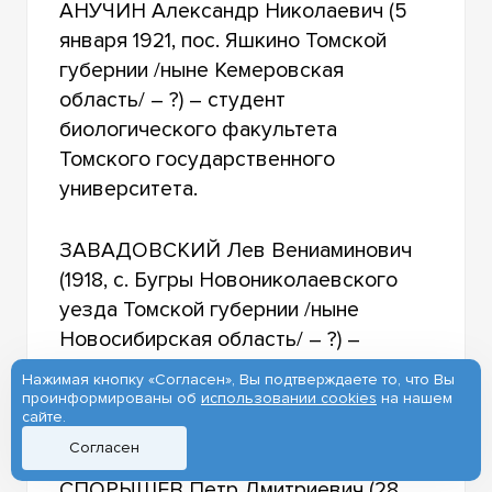
АНУЧИН Александр Николаевич (5
января 1921, пос. Яшкино Томской
губернии /ныне Кемеровская
область/ – ?) – студент
биологического факультета
Томского государственного
университета.
ЗАВАДОВСКИЙ Лев Вениаминович
(1918, с. Бугры Новониколаевского
уезда Томской губернии /ныне
Новосибирская область/ – ?) –
студент биологического факультета
Нажимая кнопку «Согласен», Вы подтверждаете то, что Вы
Томского государственного
проинформированы об
использовании cookies
на нашем
сайте.
университета.
Согласен
СПОРЫШЕВ Петр Дмитриевич (28