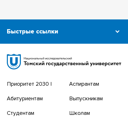
Быстрые ссылки
Научная библиотека
Сибирский ботанический сад
Эндаумент-фонд
Приоритет 2030 |
Аспирантам
Томский региональный центр коллективного
пользования
Абитуриентам
Выпускникам
Бизнес-инкубатор
Студентам
Школам
Транссибирский научный путь
Открытый университет