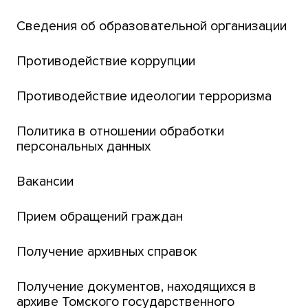
Сведения об образовательной организации
Парк социогуманитарных технологий ТГУ
Английский для всех
Противодействие коррупции
Центр тестирования иностранных граждан
Противодействие идеологии терроризма
ТГУ
Интернет-лицей
Политика в отношении обработки
персональных данных
Открытые онлайн-курсы (MOOCs)
Вакансии
Платежи онлайн
Банк инициатив по развитию университета
Прием обращений граждан
Получение архивных справок
Получение документов, находящихся в
архиве Томского государственного