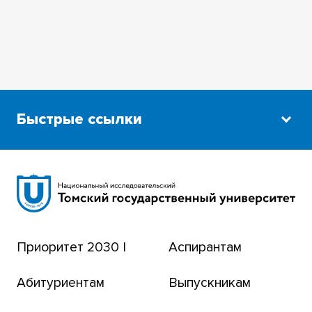
Быстрые ссылки
Научная библиотека
Сибирский ботанический сад
Эндаумент-фонд
Приоритет 2030 |
Аспирантам
Томский региональный центр коллективного
пользования
Абитуриентам
Выпускникам
Бизнес-инкубатор