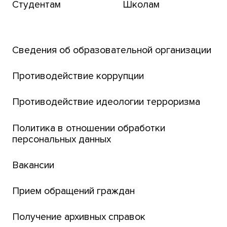
Студентам
Школам
Транссибирский научный путь
Открытый университет
Сведения об образовательной организации
Парк социогуманитарных технологий ТГУ
Английский для всех
Противодействие коррупции
Центр тестирования иностранных граждан
Противодействие идеологии терроризма
ТГУ
Интернет-лицей
Политика в отношении обработки
персональных данных
Открытые онлайн-курсы (MOOCs)
Вакансии
Платежи онлайн
Банк инициатив по развитию университета
Прием обращений граждан
Получение архивных справок