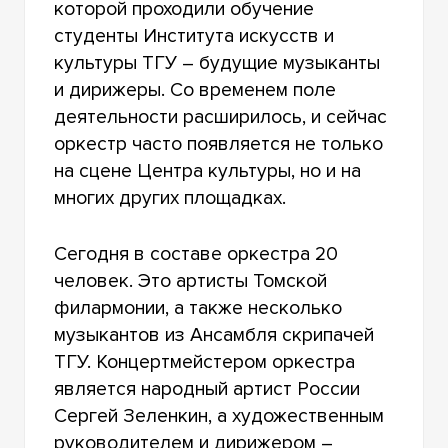
которой проходили обучение
ШКОЛА ТАНЦЕВ «ТВИСТ»
студенты Института искусств и
культуры ТГУ – будущие музыканты
ТЕАТР-СТУДИЯ «МИСТЕРИЯ ТАНЦА»
и дирижеры. Со временем поле
деятельности расширилось, и сейчас
СТУДИЯ ТАНЦА «ЖЕМЧУЖИНА» ТГУ
оркестр часто появляется не только
ТЕАТРАЛЬНАЯ СТУДИЯ «ЛЮДИ»
на сцене Центра культуры, но и на
многих других площадках.
РОК-КЛУБ ТГУ
Сегодня в составе оркестра 20
человек. Это артисты Томской
филармонии, а также несколько
музыкантов из Ансамбля скрипачей
ТГУ. Концертмейстером оркестра
является народный артист России
Сергей Зеленкин, а художественным
руководителем и дирижером –