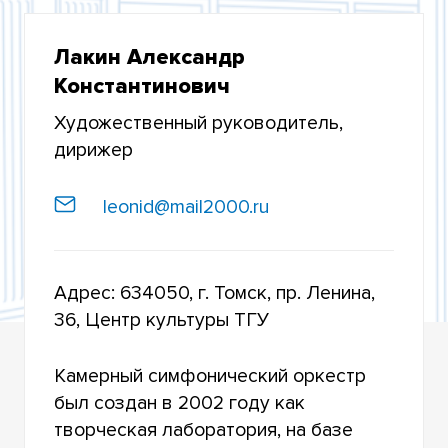
ЦЕНТР КУЛЬТУРЫ
Лакин Александр
ХОРОВАЯ КАПЕЛЛА
Константинович
ДЖАЗ-ОРКЕСТР «ТГУ–62»
Художественный руководитель,
АНСАМБЛЬ СКРИПАЧЕЙ
дирижер
КАМЕРНЫЙ СИМФОНИЧЕСКИЙ ОРКЕСТР
leonid@mail2000.ru
ТРИО ЦЕНТРА КУЛЬТУРЫ
СТУДЕНЧЕСКИЙ МУЗЫКАЛЬНЫЙ ТЕАТР «СМТ
Адрес: 634050, г. Томск, пр. Ленина,
ШОУ»
36, Центр культуры ТГУ
ЛИТЕРАТУРНО-ХУДОЖЕСТВЕННЫЙ ТЕАТР
Камерный симфонический оркестр
ТЕАТР ЭСТРАДНЫХ МИНИАТЮР «ЭСТУС»
был создан в 2002 году как
творческая лаборатория, на базе
ТЕАТР ТАНЦА «ЗЕРКАЛО»