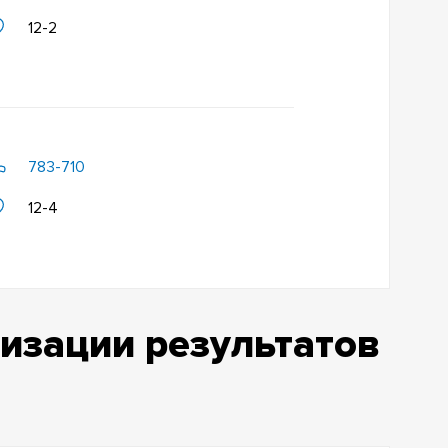
12-2
783-710
12-4
изации результатов