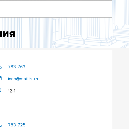
ния
783-763
inno@mail.tsu.ru
12-1
783-725