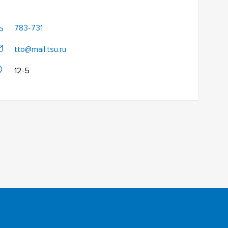
783-731
tto@mail.tsu.ru
12-5