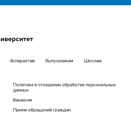
инкубатор
Английский для всех
бирский научный путь
Центр тестирования ино
граждан ТГУ
й университет
Интернет-лицей
циогуманитарных
гий ТГУ
Открытые онлайн-курсы
Аспирантам
Выпускникам
Школам
Политика в отношении обработки персональных
данных
Вакансии
Прием обращений граждан