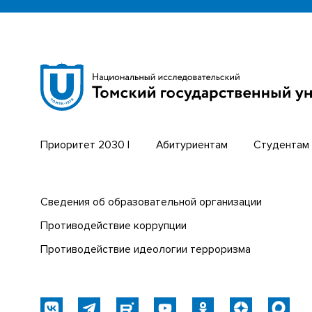
Научная библиотека
Бизнес-
Сибирский ботанический сад
Трансси
Эндаумент-фонд
Открыты
Томский региональный центр
Парк со
коллективного пользования
техноло
Приоритет 2030 |
Абитуриентам
Студентам
Сведения об образовательной организации
Противодействие коррупции
Противодействие идеологии терроризма