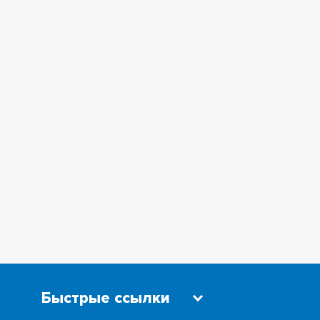
СОВЕТ РЕКТОРОВ ВУЗОВ ТОМСКОЙ
ОБЛАСТИ
СРОЧНЫЕ ВЫЗОВЫ ГОРОДСКИХ
СЛУЖБ
Быстрые ссылки