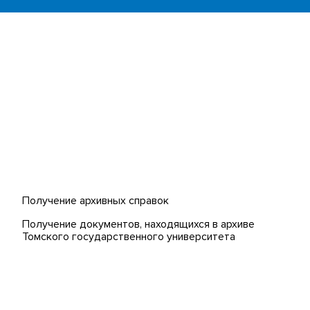
Платежи онлайн
странных
Банк инициатив по развитию
университета
 (MOOCs)
Получение архивных справок
Получение документов, находящихся в архиве
Томского государственного университета