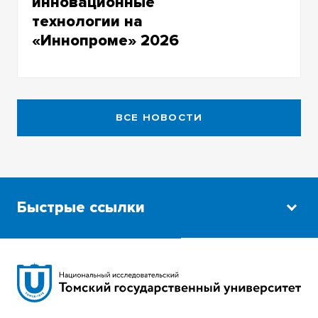
инновационные
технологии на
«Иннопроме» 2026
Университет показал нейротехнологии для
бизнеса и образования, новые материалы,
а также актуальный справочник для
ВСЕ НОВОСТИ
поступающих
Быстрые ссылки
Научная библиотека
Сибирский ботанический сад
Эндаумент-фонд