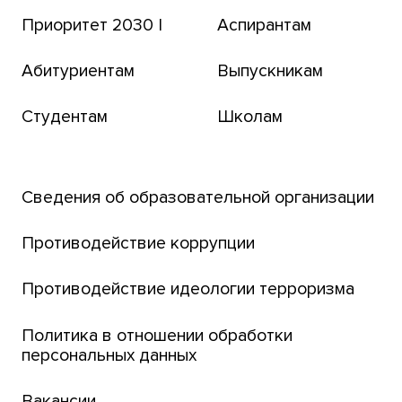
Приоритет 2030 |
Аспирантам
Томский региональный центр коллективного
пользования
Абитуриентам
Выпускникам
Бизнес-инкубатор
Студентам
Школам
Транссибирский научный путь
Открытый университет
Сведения об образовательной организации
Парк социогуманитарных технологий ТГУ
Английский для всех
Противодействие коррупции
Центр тестирования иностранных граждан
Противодействие идеологии терроризма
ТГУ
Интернет-лицей
Политика в отношении обработки
персональных данных
Открытые онлайн-курсы (MOOCs)
Вакансии