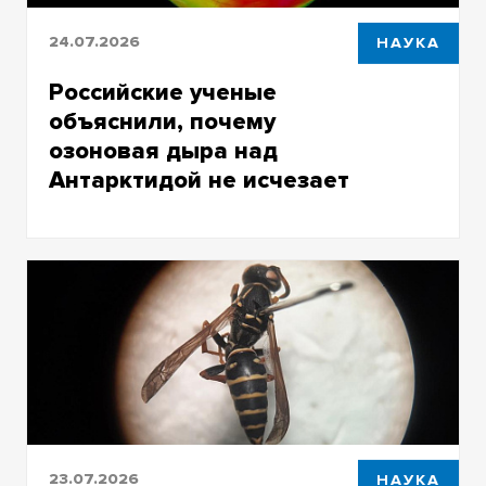
24.07.2026
НАУКА
Российские ученые
объяснили, почему
озоновая дыра над
Антарктидой не исчезает
Выводы ученых СО РАН и ТГУ
противоречат общепринятым данным об
озоновых дырах
23.07.2026
НАУКА