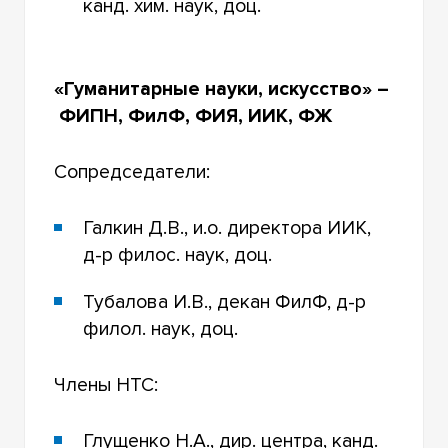
канд. хим. наук, доц.
«Гуманитарные науки, искусство» –
ФИПН, ФилФ, ФИЯ, ИИК, ФЖ
Сопредседатели:
Галкин Д.В., и.о. директора ИИК,
д-р филос. наук, доц.
Тубалова И.В., декан ФилФ, д-р
филол. наук, доц.
Члены НТС:
Глущенко Н.А., дир. центра, канд.