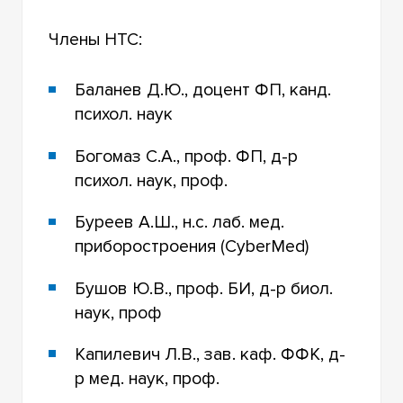
Члены НТС:
Баланев Д.Ю., доцент ФП, канд.
психол. наук
Богомаз С.А., проф. ФП, д-р
психол. наук, проф.
Буреев А.Ш., н.с. лаб. мед.
приборостроения (CyberMed)
Бушов Ю.В., проф. БИ, д-р биол.
наук, проф
Капилевич Л.В., зав. каф. ФФК, д-
р мед. наук, проф.