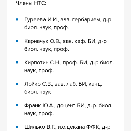
Члены НТС:
Гуреева И.И., зав. гербарием, д-р
биол. наук, проф.
Карначук О.В., зав. каф. БИ, д-р
биол. наук, проф.
Кирпотин С.Н., проф. БИ, д-р биол.
наук, проф.
Лойко С.В., зав. лаб. БИ, канд.
биол. наук
Франк Ю.А., доцент БИ, д-р. биол.
наук, проф.
Шилько В.Г., и.о.декана ФФК, д-р