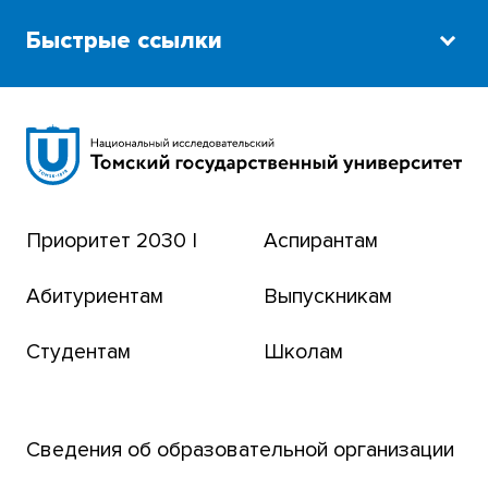
Быстрые ссылки
Научная библиотека
Сибирский ботанический сад
Эндаумент-фонд
Приоритет 2030 |
Аспирантам
Томский региональный центр коллективного
пользования
Абитуриентам
Выпускникам
Бизнес-инкубатор
Студентам
Школам
Транссибирский научный путь
Открытый университет
Сведения об образовательной организации
Парк социогуманитарных технологий ТГУ