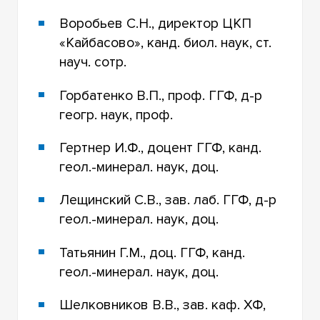
Воробьев С.Н., директор ЦКП
«Кайбасово», канд. биол. наук, ст.
науч. сотр.
Горбатенко В.П., проф. ГГФ, д-р
геогр. наук, проф.
Гертнер И.Ф., доцент ГГФ, канд.
геол.-минерал. наук, доц.
Лещинский С.В., зав. лаб. ГГФ, д-р
геол.-минерал. наук, доц.
Татьянин Г.М., доц. ГГФ, канд.
геол.-минерал. наук, доц.
Шелковников В.В., зав. каф. ХФ,