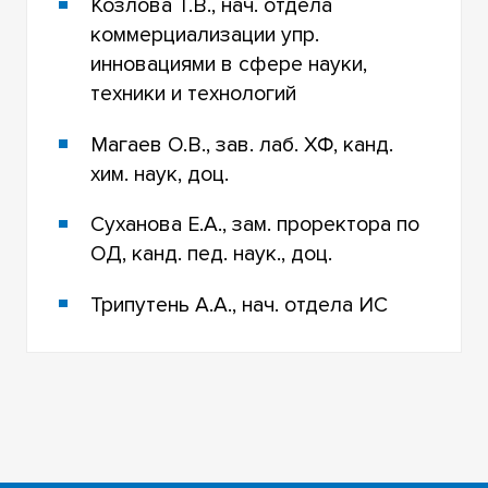
Козлова Т.В., нач. отдела
коммерциализации упр.
инновациями в сфере науки,
техники и технологий
Магаев О.В., зав. лаб. ХФ, канд.
хим. наук, доц.
Суханова Е.А., зам. проректора по
ОД, канд. пед. наук., доц.
Трипутень А.А., нач. отдела ИС