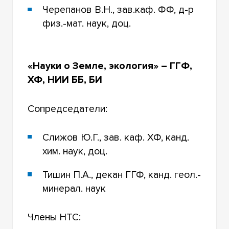
Черепанов В.Н., зав.каф. ФФ, д-р
физ.-мат. наук, доц.
«Науки о Земле, экология» – ГГФ,
ХФ, НИИ ББ, БИ
Сопредседатели:
Слижов Ю.Г., зав. каф. ХФ, канд.
хим. наук, доц.
Тишин П.А., декан ГГФ, канд. геол.-
минерал. наук
Члены НТС: