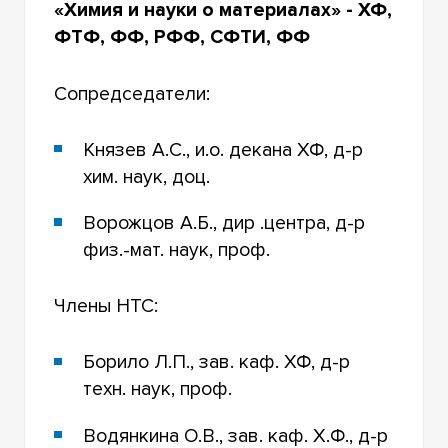
«Химия и науки о материалах» - ХФ,
ФТФ, ФФ, РФФ, СФТИ, ФФ
Сопредседатели:
Князев А.С., и.о. декана ХФ, д-р
хим. наук, доц.
Ворожцов А.Б., дир .центра, д-р
физ.-мат. наук, проф.
Члены НТС:
Борило Л.П., зав. каф. ХФ, д-р
техн. наук, проф.
Водянкина О.В., зав. каф. Х.Ф., д-р