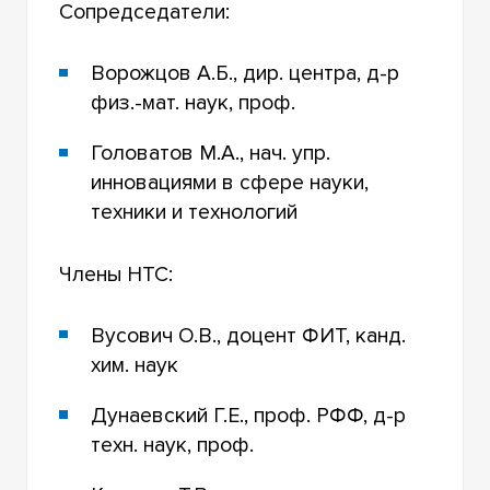
Сопредседатели:
Ворожцов А.Б., дир. центра, д-р
физ.-мат. наук, проф.
Головатов М.А., нач. упр.
инновациями в сфере науки,
техники и технологий
Члены НТС:
Вусович О.В., доцент ФИТ, канд.
хим. наук
Дунаевский Г.Е., проф. РФФ, д-р
техн. наук, проф.