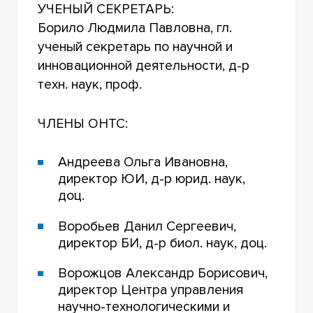
УЧЕНЫЙ СЕКРЕТАРЬ:
НАПРАВЛЕНИЯ НАУЧНОЙ ДЕЯТЕЛЬНОСТИ
Борило Людмила Павловна, гл.
ученый секретарь по научной и
НАУЧНО-ТЕХНИЧЕСКИЙ СОВЕТ
инновационной деятельности, д-р
техн. наук, проф.
ГЛОБАЛЬНЫЕ СЕТИ И КОЛЛАБОРАЦИЯ
УПРАВЛЕНИЕ ИННОВАЦИЯМИ В СФЕРЕ НАУКИ,
ЧЛЕНЫ ОНТС:
ТЕХНИКИ И ТЕХНОЛОГИЙ
Андреева Ольга Ивановна,
СИБИРСКИЙ ЦЕНТР ИЗУЧЕНИЯ
ИСКУССТВЕННОГО ИНТЕЛЛЕКТА И ЦИФРОВЫХ
директор ЮИ, д-р юрид. наук,
ТЕХНОЛОГИЙ
доц.
ЦЕНТР КОГНИТИВНЫХ ИССЛЕДОВАНИЙ
Воробьев Данил Сергеевич,
И НЕЙРОНАУК «НЕЙРОТОМСК»
директор БИ, д-р биол. наук, доц.
ВЕНЧУРНЫЙ ФОНД ТГУ
Ворожцов Александр Борисович,
директор Центра управления
ИЗДАТЕЛЬСКАЯ ДЕЯТЕЛЬНОСТЬ
научно-технологическими и