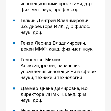
инновационными проектами, д-р
ЦЕНТР АКАДЕМИЧЕСКОГО ПИСЬМА
физ. мат. наук, профессор
НАПИШИТЕ О СВОЕМ НАУЧНОМ
ИССЛЕДОВАНИИ
Галкин Дмитрий Владимирович,
и.о. директора ИИК, д-р филос.
НАУКА И ЖИЗНЬ ТГУ
наук, доц.
СТУДЕНЧЕСКОЕ НАУЧНОЕ ОБЩЕСТВО ТГУ
Гензе Леонид Владимирович,
декан ММФ, канд. физ.-мат. наук
Головатов Михаил
Александрович, начальник
управления инновациями в сфере
науки, техники и технологий
Даммер Диана Дамировна, и.о.
директора ИПМКН, канд. ф-м
наук, доц.