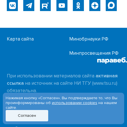
Карта сайта
Минобрнауки РФ
Минпросвещения РФ
При использовании материалов сайта
активная
ссылка
на источник на сайте НИ ТГУ (www.tsu.ru)
обязательна.
Нажимая кнопку «Согласен», Вы подтверждаете то, что Вы
проинформированы об
использовании cookies
на нашем
Все персональные данные сотрудников
сайте.
размещены на сайте с согласия субъектов
Согласен
персональных данных в соответствии с