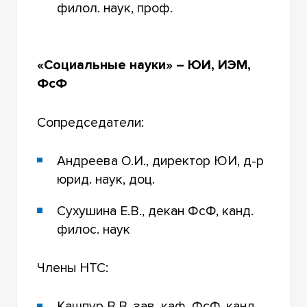
филол. наук, проф.
«Социальные науки» – ЮИ, ИЭМ,
ФсФ
Сопредседатели:
Андреева О.И., директор ЮИ, д-р
юрид. наук, доц.
Сухушина Е.В., декан ФсФ, канд.
филос. наук
Члены НТС:
Кашпур В.В. зав. каф. ФсФ, канд.