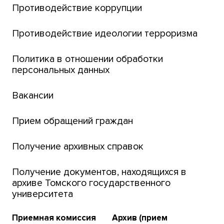
Английский для всех
Противодействие коррупции
Центр тестирования иностранных граждан
Противодействие идеологии терроризма
ТГУ
Интернет-лицей
Политика в отношении обработки
персональных данных
Открытые онлайн-курсы (MOOCs)
Вакансии
Платежи онлайн
Банк инициатив по развитию университета
Прием обращений граждан
Получение архивных справок
Получение документов, находящихся в
архиве Томского государственного
университета
Приемная комиссия
Архив (прием