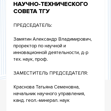
НАУЧНО-ТЕХНИЧЕСКОГО
НОВОСТИ НАУЧНОГО УПРАВЛЕНИЯ
СОВЕТА ТГУ
ГЛАВНЫЙ УЧЕНЫЙ СЕКРЕТАРЬ
ПРЕДСЕДАТЕЛЬ:
НАУЧНЫЕ ПОДРАЗДЕЛЕНИЯ
Замятин Александр Владимирович,
ОСНОВНЫЕ РЕЗУЛЬТАТЫ НАУЧНОЙ И
проректор по научной и
ИННОВАЦИОННОЙ ДЕЯТЕЛЬНОСТИ
инновационной деятельности, д-р
АИС "УПРАВЛЕНИЕ НАУЧНОЙ И
тех. наук, проф.
ИННОВАЦИОННОЙ ДЕЯТЕЛЬНОСТЬЮ"
ВЕДУЩИЕ НАУЧНЫЕ ШКОЛЫ
ЗАМЕСТИТЕЛЬ ПРЕДСЕДАТЕЛЯ:
НАУЧНЫЙ ФОНД ИМ. Д.И. МЕНДЕЛЕЕВА
Краснова Татьяна Семеновна,
начальник научного управления,
УСПЕХИ НАУЧНЫХ ЛАБОРАТОРИЙ ТГУ
канд. геол.-минерал. наук
ГОСУДАРСТВЕННАЯ НАУЧНАЯ АТТЕСТАЦИЯ
ТГУ