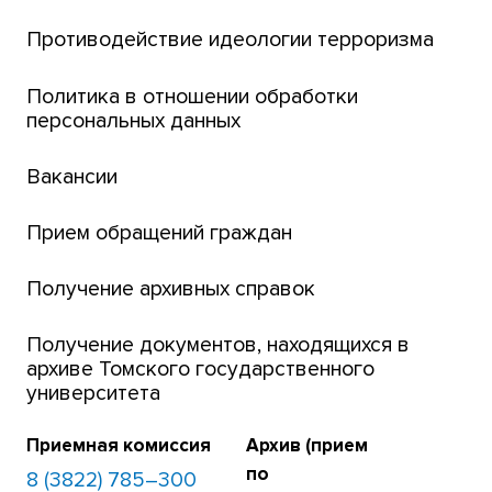
Центр тестирования иностранных граждан
Противодействие идеологии терроризма
ТГУ
Интернет-лицей
Политика в отношении обработки
персональных данных
Открытые онлайн-курсы (MOOCs)
Вакансии
Платежи онлайн
Банк инициатив по развитию университета
Прием обращений граждан
Получение архивных справок
Получение документов, находящихся в
архиве Томского государственного
университета
Приемная комиссия
Архив (прием
по
8 (3822) 785–300