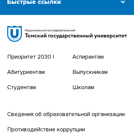
Быстрые ссылки
Научная библиотека
Сибирский ботанический сад
Эндаумент-фонд
Приоритет 2030 |
Аспирантам
Томский региональный центр коллективного
пользования
Абитуриентам
Выпускникам
Бизнес-инкубатор
Студентам
Школам
Транссибирский научный путь
Открытый университет
Сведения об образовательной организации
Парк социогуманитарных технологий ТГУ
Английский для всех
Противодействие коррупции