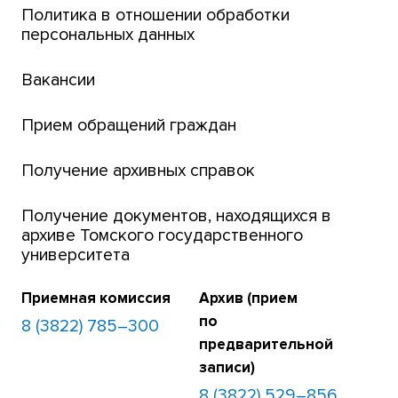
Интернет-лицей
Политика в отношении обработки
персональных данных
Открытые онлайн-курсы (MOOCs)
Вакансии
Платежи онлайн
Банк инициатив по развитию университета
Прием обращений граждан
Получение архивных справок
Получение документов, находящихся в
архиве Томского государственного
университета
Приемная комиссия
Архив (прием
по
8 (3822) 785–300
предварительной
записи)
8 (3822) 529–856,