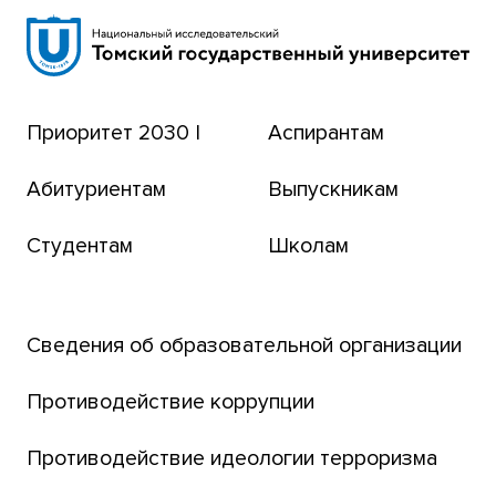
Научная библиотека
Сибирский ботанический сад
Эндаумент-фонд
Приоритет 2030 |
Аспирантам
Томский региональный центр коллективного
пользования
Абитуриентам
Выпускникам
Бизнес-инкубатор
Студентам
Школам
Транссибирский научный путь
Открытый университет
Сведения об образовательной организации
Парк социогуманитарных технологий ТГУ
Английский для всех
Противодействие коррупции
Центр тестирования иностранных граждан
Противодействие идеологии терроризма
ТГУ