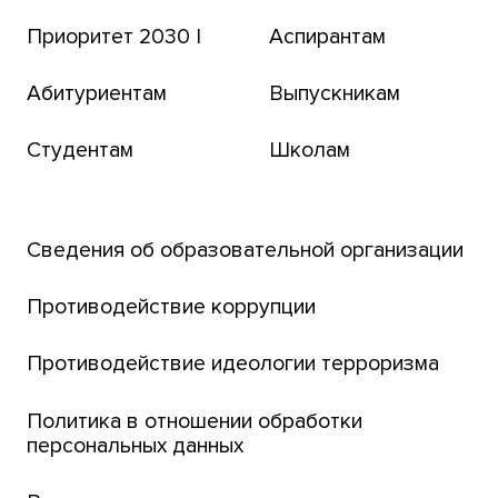
Приоритет 2030 |
Аспирантам
Томский региональный центр коллективного
пользования
Абитуриентам
Выпускникам
Бизнес-инкубатор
Студентам
Школам
Транссибирский научный путь
Открытый университет
Сведения об образовательной организации
Парк социогуманитарных технологий ТГУ
Английский для всех
Противодействие коррупции
Центр тестирования иностранных граждан
Противодействие идеологии терроризма
ТГУ
Интернет-лицей
Политика в отношении обработки
персональных данных
Открытые онлайн-курсы (MOOCs)