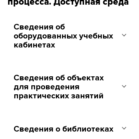
процесса. Доступная среда
Сведения об
оборудованных учебных
кабинетах
Сведения об объектах
для проведения
практических занятий
Наименование
Ос
Адрес
оборудованного
обо
№
местонахождения
учебного
кабинета
Сведения о библиотеках