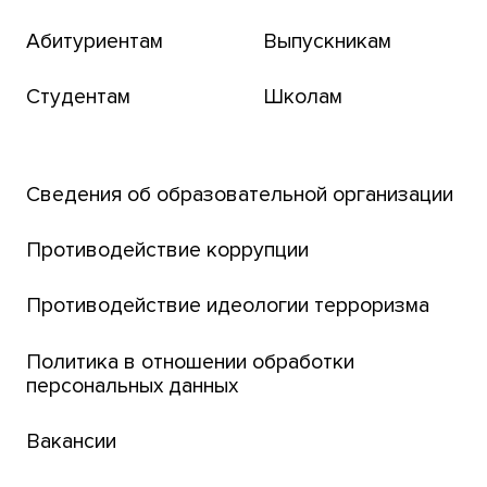
пользования
Абитуриентам
Выпускникам
Бизнес-инкубатор
Студентам
Школам
Транссибирский научный путь
Открытый университет
Сведения об образовательной организации
Парк социогуманитарных технологий ТГУ
Английский для всех
Противодействие коррупции
Центр тестирования иностранных граждан
Противодействие идеологии терроризма
ТГУ
Интернет-лицей
Политика в отношении обработки
персональных данных
Открытые онлайн-курсы (MOOCs)
Вакансии
Платежи онлайн