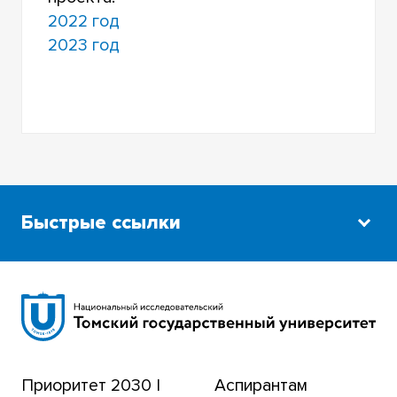
2022 год
2023 год
Быстрые ссылки
Научная библиотека
Сибирский ботанический сад
Эндаумент-фонд
Приоритет 2030 |
Аспирантам
Томский региональный центр коллективного