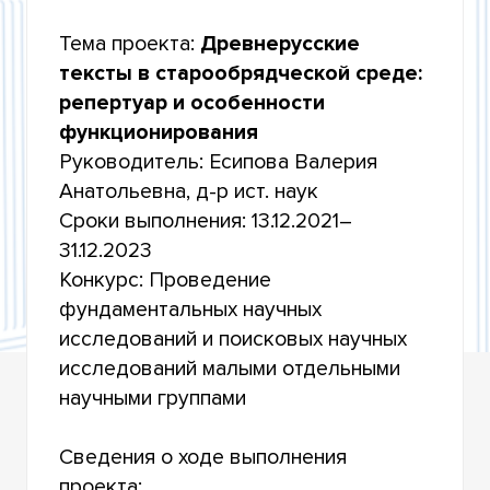
РАЗРАБОТКИ ПО ПРИОРИТЕТНЫМ
НАПРАВЛЕНИЯМ РАЗВИТИЯ НАУЧНО-
Тема проекта:
Древнерусские
ТЕХНОЛОГИЧЕСКОГО КОМПЛЕКСА РОССИИ НА
2014-2020 ГОДЫ»
тексты в старообрядческой среде:
репертуар и особенности
УЧАСТИЕ В КОНКУРСАХ РОССИЙСКОГО
функционирования
НАУЧНОГО ФОНДА
Руководитель: Есипова Валерия
УЧАСТИЕ В ФЕДЕРАЛЬНОЙ НАУЧНО-
Анатольевна, д-р ист. наук
ТЕХНИЧЕСКОЙ ПРОГРАММЕ РАЗВИТИЯ
ГЕНЕТИЧЕСКИХ ТЕХНОЛОГИЙ НА 2019–2027
Сроки выполнения: 13.12.2021–
ГОДЫ
31.12.2023
Конкурс: Проведение
УЧАСТИЕ В КОНКУРСАХ МИНОБРНАУКИ
РОССИИ НА ПРОВЕДЕНИЕ ИССЛЕДОВАНИЙ В
фундаментальных научных
РАМКАХ МЕЖДУНАРОДНОГО
МНОГОСТОРОННЕГО И ДВУСТОРОННЕГО
исследований и поисковых научных
СОТРУДНИЧЕСТВА
исследований малыми отдельными
научными группами
ИТОГИ НАУЧНОЙ ДЕЯТЕЛЬНОСТИ
Сведения о ходе выполнения
проекта: