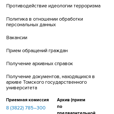
Центр тестирования иностранных граждан
Противодействие идеологии терроризма
ТГУ
Интернет-лицей
Политика в отношении обработки
персональных данных
Открытые онлайн-курсы (MOOCs)
Вакансии
Платежи онлайн
Банк инициатив по развитию университета
Прием обращений граждан
Получение архивных справок
Получение документов, находящихся в
архиве Томского государственного
университета
Приемная комиссия
Архив (прием
по
8 (3822) 785–300
предварительной