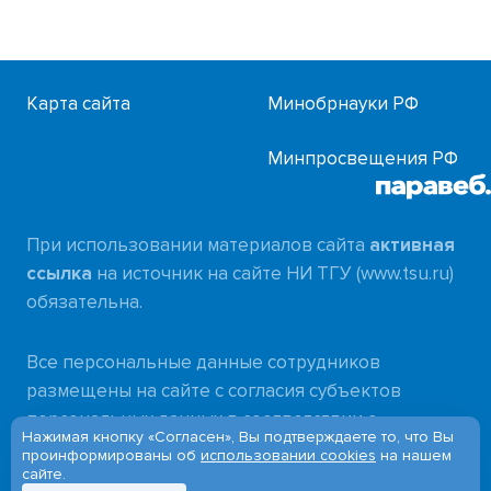
Карта сайта
Минобрнауки РФ
Минпросвещения РФ
При использовании материалов сайта
активная
ссылка
на источник на сайте НИ ТГУ (www.tsu.ru)
обязательна.
Все персональные данные сотрудников
размещены на сайте с согласия субъектов
персональных данных в соответствии с
Нажимая кнопку «Согласен», Вы подтверждаете то, что Вы
требованиями
проинформированы об
использовании cookies
на нашем
сайте.
Федерального закона от 27.07.2006 № 152-ФЗ