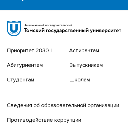
Научная библиотека
Сибирский ботанический сад
Эндаумент-фонд
Приоритет 2030 |
Аспирантам
Томский региональный центр коллективного
пользования
Абитуриентам
Выпускникам
Бизнес-инкубатор
Студентам
Школам
Транссибирский научный путь
Открытый университет
Сведения об образовательной организации
Парк социогуманитарных технологий ТГУ
Английский для всех
Противодействие коррупции