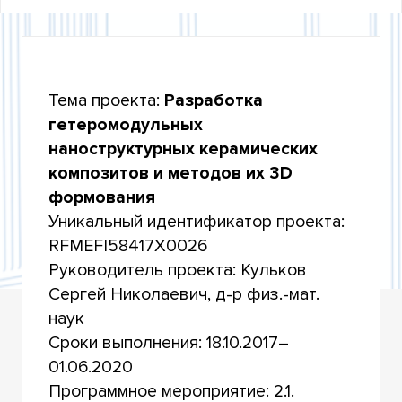
УЧАСТИЕ В ФЦП «ИССЛЕДОВАНИЯ И
РАЗРАБОТКИ ПО ПРИОРИТЕТНЫМ
НАПРАВЛЕНИЯМ РАЗВИТИЯ НАУЧНО-
ТЕХНОЛОГИЧЕСКОГО КОМПЛЕКСА РОССИИ НА
2014-2020 ГОДЫ»
Тема проекта:
Разработка
гетеромодульных
УЧАСТИЕ В КОНКУРСАХ РОССИЙСКОГО
наноструктурных керамических
НАУЧНОГО ФОНДА
композитов и методов их 3D
УЧАСТИЕ В ФЕДЕРАЛЬНОЙ НАУЧНО-
формования
ТЕХНИЧЕСКОЙ ПРОГРАММЕ РАЗВИТИЯ
ГЕНЕТИЧЕСКИХ ТЕХНОЛОГИЙ НА 2019–2027
Уникальный идентификатор проекта:
ГОДЫ
RFMEFI58417X0026
Руководитель проекта: Кульков
УЧАСТИЕ В КОНКУРСАХ МИНОБРНАУКИ
РОССИИ НА ПРОВЕДЕНИЕ ИССЛЕДОВАНИЙ В
Сергей Николаевич, д-р физ.-мат.
РАМКАХ МЕЖДУНАРОДНОГО
МНОГОСТОРОННЕГО И ДВУСТОРОННЕГО
наук
СОТРУДНИЧЕСТВА
Сроки выполнения: 18.10.2017–
01.06.2020
ИТОГИ НАУЧНОЙ ДЕЯТЕЛЬНОСТИ
Программное мероприятие: 2.1.