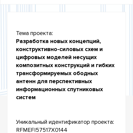
УЧАСТИЕ В ФЦП «ИССЛЕДОВАНИЯ И
РАЗРАБОТКИ ПО ПРИОРИТЕТНЫМ
НАПРАВЛЕНИЯМ РАЗВИТИЯ НАУЧНО-
ТЕХНОЛОГИЧЕСКОГО КОМПЛЕКСА РОССИИ НА
2014-2020 ГОДЫ»
Тема проекта:
Разработка новых концепций,
УЧАСТИЕ В КОНКУРСАХ РОССИЙСКОГО
конструктивно-силовых схем и
НАУЧНОГО ФОНДА
цифровых моделей несущих
УЧАСТИЕ В ФЕДЕРАЛЬНОЙ НАУЧНО-
композитных конструкций и гибких
ТЕХНИЧЕСКОЙ ПРОГРАММЕ РАЗВИТИЯ
ГЕНЕТИЧЕСКИХ ТЕХНОЛОГИЙ НА 2019–2027
трансформируемых ободных
ГОДЫ
антенн для перспективных
информационных спутниковых
УЧАСТИЕ В КОНКУРСАХ МИНОБРНАУКИ
РОССИИ НА ПРОВЕДЕНИЕ ИССЛЕДОВАНИЙ В
систем
РАМКАХ МЕЖДУНАРОДНОГО
МНОГОСТОРОННЕГО И ДВУСТОРОННЕГО
СОТРУДНИЧЕСТВА
Уникальный идентификатор проекта:
ИТОГИ НАУЧНОЙ ДЕЯТЕЛЬНОСТИ
RFMEFI57517Х0144