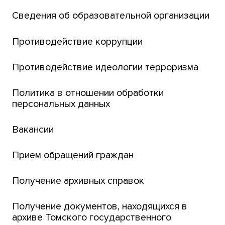
Сведения об образовательной организации
Парк социогуманитарных технологий ТГУ
Английский для всех
Противодействие коррупции
Центр тестирования иностранных граждан
Противодействие идеологии терроризма
ТГУ
Интернет-лицей
Политика в отношении обработки
персональных данных
Открытые онлайн-курсы (MOOCs)
Вакансии
Платежи онлайн
Банк инициатив по развитию университета
Прием обращений граждан
Получение архивных справок
Получение документов, находящихся в
архиве Томского государственного