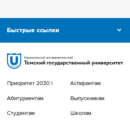
Быстрые ссылки
Научная библиотека
Сибирский ботанический сад
Эндаумент-фонд
Приоритет 2030 |
Аспирантам
Томский региональный центр коллективного
пользования
Абитуриентам
Выпускникам
Бизнес-инкубатор
Студентам
Школам
Транссибирский научный путь
Открытый университет