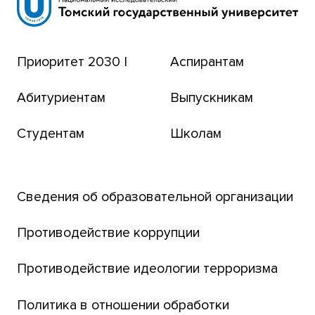
Сибирский ботанический сад
Эндаумент-фонд
Приоритет 2030 |
Аспирантам
Томский региональный центр коллективного
пользования
Абитуриентам
Выпускникам
Бизнес-инкубатор
Студентам
Школам
Транссибирский научный путь
Открытый университет
Сведения об образовательной организации
Парк социогуманитарных технологий ТГУ
Английский для всех
Противодействие коррупции
Центр тестирования иностранных граждан
Противодействие идеологии терроризма
ТГУ
Интернет-лицей
Политика в отношении обработки