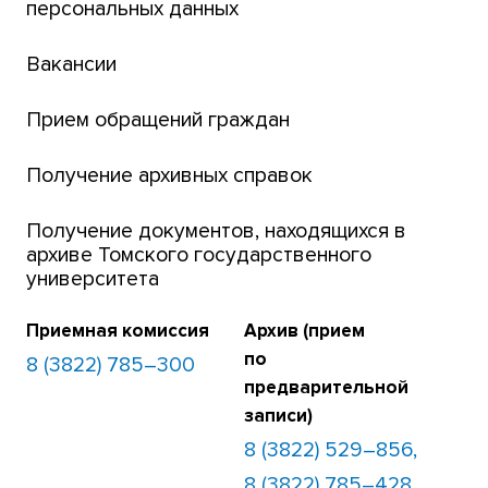
персональных данных
Открытые онлайн-курсы (MOOCs)
Вакансии
Платежи онлайн
Банк инициатив по развитию университета
Прием обращений граждан
Получение архивных справок
Получение документов, находящихся в
архиве Томского государственного
университета
Приемная комиссия
Архив (прием
по
8 (3822) 785–300
предварительной
записи)
8 (3822) 529–856,
8 (3822) 785–428