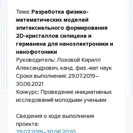
РАЗРАБОТКИ ПО ПРИОРИТЕТНЫМ
НАПРАВЛЕНИЯМ РАЗВИТИЯ НАУЧНО-
Тема:
Разработка физико-
ТЕХНОЛОГИЧЕСКОГО КОМПЛЕКСА РОССИИ НА
2014-2020 ГОДЫ»
математических моделей
эпитаксиального формирования
УЧАСТИЕ В КОНКУРСАХ РОССИЙСКОГО
2D-кристаллов силицена и
НАУЧНОГО ФОНДА
германена для наноэлектроники и
УЧАСТИЕ В ФЕДЕРАЛЬНОЙ НАУЧНО-
нанофотоники
ТЕХНИЧЕСКОЙ ПРОГРАММЕ РАЗВИТИЯ
ГЕНЕТИЧЕСКИХ ТЕХНОЛОГИЙ НА 2019–2027
Руководитель: Лозовой Кирилл
ГОДЫ
Александрович, канд. физ.-мат наук
Сроки выполнения: 29.07.2019–
УЧАСТИЕ В КОНКУРСАХ МИНОБРНАУКИ
РОССИИ НА ПРОВЕДЕНИЕ ИССЛЕДОВАНИЙ В
30.06.2021
РАМКАХ МЕЖДУНАРОДНОГО
МНОГОСТОРОННЕГО И ДВУСТОРОННЕГО
Конкурс: Проведение инициативных
СОТРУДНИЧЕСТВА
исследований молодыми учеными
ИТОГИ НАУЧНОЙ ДЕЯТЕЛЬНОСТИ
Сведения о ходе выполнения
проекта:
29.07.2019–30.06.2020