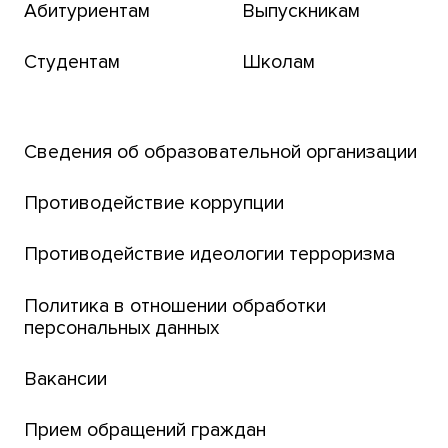
Абитуриентам
Выпускникам
Бизнес-инкубатор
Студентам
Школам
Транссибирский научный путь
Открытый университет
Сведения об образовательной организации
Парк социогуманитарных технологий ТГУ
Английский для всех
Противодействие коррупции
Центр тестирования иностранных граждан
Противодействие идеологии терроризма
ТГУ
Интернет-лицей
Политика в отношении обработки
персональных данных
Открытые онлайн-курсы (MOOCs)
Вакансии
Платежи онлайн
Банк инициатив по развитию университета
Прием обращений граждан