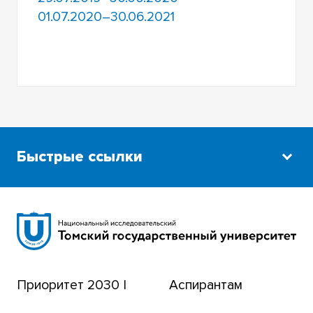
01.07.2020–30.06.2021
Быстрые ссылки
Научная библиотека
Сибирский ботанический сад
Эндаумент-фонд
Приоритет 2030 |
Аспирантам
Томский региональный центр коллективного
пользования